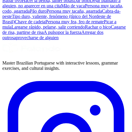
Babar ovo
Hacer la pelota, lamer botas
Dar bolo
Dejar plantado a
alguien, no aparecer en una cita
Mão de vaca
Persona muy tacaña,
codo, agarrada
Pão duro
Persona muy tacaña, agarrada
Cabra-da-
peste
Tipo duro, valiente, fenómeno (típico del Nordeste de
Brasil)
Chave de cadeia
Persona muy fea, feo de remate
Picar a
mula
Largarse rápido, pelarse, salir corriendo
Rachar o bico
Cagarse
de risa, partirse de risa
A pulso
por la fuerza
Arregar dos
outros
aprovecharse de alguien
Master Brazilian Portuguese with interactive lessons, grammar
exercises, and cultural insights.