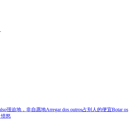
。
lso
强迫地，非自愿地
Arregar dos outros
占别人的便宜
Botar os
，愤怒