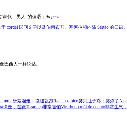
“家伙、男人”的俚语；
da peste
ordel 民间文学以及伯南布哥、塞阿拉和内陆 Sertão 的口语
让你像巴西人一样说话。
 a mula
赶紧溜走；撒腿就跑
Rachar o bico
笑到肚子疼；笑炸了
A pu
ra
快走，逃跑
Torar aço
非常害怕
Virado no mói de cuento
非常生气