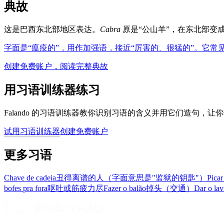
典故
这是巴西东北部地区表达。
Cabra
原是“公山羊”，在东北部变成
字面是“瘟疫的”，用作加强语，接近“厉害的、很猛的”。它常见于 c
创建免费账户，阅读完整典故
用习语训练器练习
Falando 的习语训练器教你识别习语的含义并用它们造句，
试用习语训练器
创建免费账户
更多习语
Chave de cadeia
丑得离谱的人（字面意思是"监狱的钥匙"）
Picar
bofes pra fora
呕吐或筋疲力尽
Fazer o balão
掉头（交通）
Dar o lav