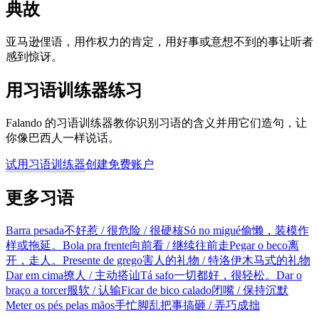
典故
亚马逊俚语，用作权力的肯定，用好事或意想不到的事让听者
感到惊讶。
用习语训练器练习
Falando 的习语训练器教你识别习语的含义并用它们造句，让
你像巴西人一样说话。
试用习语训练器
创建免费账户
更多习语
Barra pesada
不好惹 / 很危险 / 很硬核
Só no migué
偷懒，装模作
样或拖延。
Bola pra frente
向前看 / 继续往前走
Pegar o beco
离
开，走人。
Presente de grego
害人的礼物 / 特洛伊木马式的礼物
Dar em cima
撩人 / 主动搭讪
Tá safo
一切都好，很轻松。
Dar o
braço a torcer
服软 / 认输
Ficar de bico calado
闭嘴 / 保持沉默
Meter os pés pelas mãos
手忙脚乱把事搞砸 / 弄巧成拙