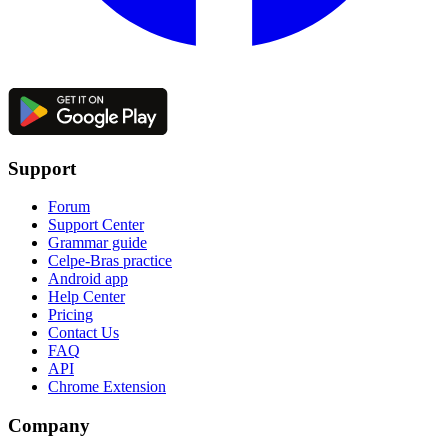
Support
Forum
Support Center
Grammar guide
Celpe-Bras practice
Android app
Help Center
Pricing
Contact Us
FAQ
API
Chrome Extension
Company