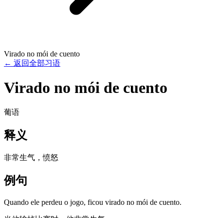
Virado no mói de cuento
←
返回全部习语
Virado no mói de cuento
葡语
释义
非常生气，愤怒
例句
Quando ele perdeu o jogo, ficou virado no mói de cuento.