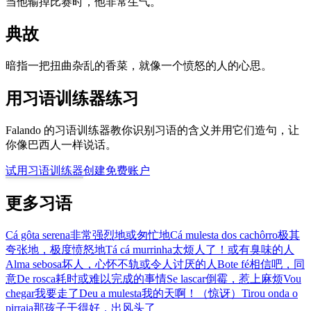
当他输掉比赛时，他非常生气。
典故
暗指一把扭曲杂乱的香菜，就像一个愤怒的人的心思。
用习语训练器练习
Falando 的习语训练器教你识别习语的含义并用它们造句，让
你像巴西人一样说话。
试用习语训练器
创建免费账户
更多习语
Cá gôta serena
非常强烈地或匆忙地
Cá mulesta dos cachôrro
极其
夸张地，极度愤怒地
Tá cá murrinha
太烦人了！或有臭味的人
Alma sebosa
坏人，心怀不轨或令人讨厌的人
Bote fé
相信吧，同
意
De rosca
耗时或难以完成的事情
Se lascar
倒霉，惹上麻烦
Vou
chegar
我要走了
Deu a mulesta
我的天啊！（惊讶）
Tirou onda o
pirraia
那孩子干得好，出风头了