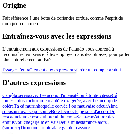
Origine
Fait référence à une botte de coriandre tordue, comme l'esprit de
quelqu'un en colère.
Entraînez-vous avec les expressions
L’entraînement aux expressions de Falando vous apprend à
reconnaître leur sens et à les employer dans des phrases, pour parler
plus naturellement au Brésil.
Essayer l’entraînement aux expressions
Créer un compte gratuit
D'autres expressions
Cá gôta serena
avec beaucoup d'intensité ou à toute vitesse
Cá
mulesta dos cachôrro
de manière exagérée, avec beaucoup de
colère
Tá cá murrinha
quelle corvée ! ou mauvaise odeur
Alma
sebosa
mauvaise personne
Bote fé
crois-le, je suis d'accord
De
rosca
quelque chose qui prend du temps
Se lascar
s'attirer des
ennuis
Vou chegar
je m'en vais
Deu a mulesta
mince alors !
(surprise)
Tirou onda o pirraia
le gamin a assuré