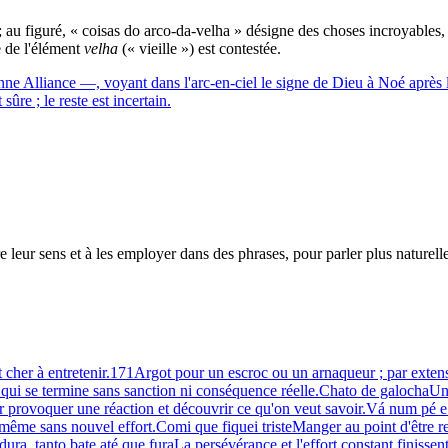
 ; au figuré, « coisas do arco-da-velha » désigne des choses incroyables,
e de l'élément
velha
(« vieille ») est contestée.
 Alliance —, voyant dans l'arc-en-ciel le signe de Dieu à Noé après le
sûre ; le reste est incertain.
leur sens et à les employer dans des phrases, pour parler plus naturell
 cher à entretenir.
171
Argot pour un escroc ou un arnaqueur ; par exten
 qui se termine sans sanction ni conséquence réelle.
Chato de galocha
Un
 provoquer une réaction et découvrir ce qu'on veut savoir.
Vá num pé e 
, même sans nouvel effort.
Comi que fiquei triste
Manger au point d'être r
ra, tanto bate até que fura
La persévérance et l'effort constant finissen