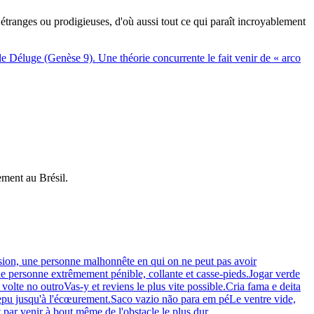
 étranges ou prodigieuses, d'où aussi tout ce qui paraît incroyablement
 Déluge (Genèse 9). Une théorie concurrente le fait venir de « arco
ement au Brésil.
sion, une personne malhonnête en qui on ne peut pas avoir
e personne extrêmement pénible, collante et casse-pieds.
Jogar verde
volte no outro
Vas-y et reviens le plus vite possible.
Cria fama e deita
epu jusqu'à l'écœurement.
Saco vazio não para em pé
Le ventre vide,
t par venir à bout même de l'obstacle le plus dur.