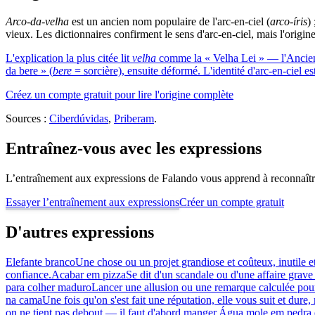
Arco-da-velha
est un ancien nom populaire de l'arc-en-ciel (
arco-íris
)
vieux. Les dictionnaires confirment le sens d'arc-en-ciel, mais l'origin
L'explication la plus citée lit
velha
comme la « Velha Lei » — l'Ancienne
da bere » (
bere
= sorcière), ensuite déformé. L'identité d'arc-en-ciel est 
Créez un compte gratuit pour lire l'origine complète
Sources :
Ciberdúvidas
,
Priberam
.
Entraînez-vous avec les expressions
L’entraînement aux expressions de Falando vous apprend à reconnaître 
Essayer l’entraînement aux expressions
Créer un compte gratuit
D'autres expressions
Elefante branco
Une chose ou un projet grandiose et coûteux, inutile et
confiance.
Acabar em pizza
Se dit d'un scandale ou d'une affaire grave
para colher maduro
Lancer une allusion ou une remarque calculée pour
na cama
Une fois qu'on s'est fait une réputation, elle vous suit et dure
on ne tient pas debout — il faut d'abord manger.
Água mole em pedra du