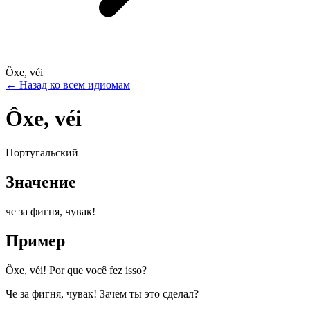
Ôxe, véi
←
Назад ко всем идиомам
Ôxe, véi
Португальский
Значение
че за фигня, чувак!
Пример
Ôxe, véi! Por que você fez isso?
Че за фигня, чувак! Зачем ты это сделал?