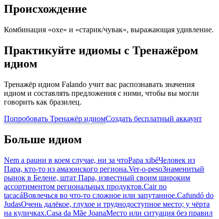
Происхождение
Комбинация «oxe» и «старик/чувак», выражающая удивление.
Практикуйте идиомы с Тренажёром
идиом
Тренажёр идиом Falando учит вас распознавать значения
идиом и составлять предложения с ними, чтобы вы могли
говорить как бразилец.
Попробовать Тренажёр идиом
Создать бесплатный аккаунт
Больше идиом
Nem a pau
ни в коем случае, ни за что
Papa xibé
Человек из
Пара, кто-то из амазонского региона.
Ver-o-peso
Знаменитый
рынок в Белене, штат Пара, известный своим широким
ассортиментом региональных продуктов.
Cair no
tacacá
Вовлечься во что-то сложное или запутанное.
Cafundó do
Judas
Очень далёкое, глухое и труднодоступное место; у чёрта
на куличках.
Casa da Mãe Joana
Место или ситуация без правил