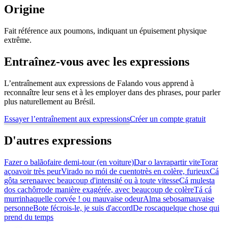
Origine
Fait référence aux poumons, indiquant un épuisement physique
extrême.
Entraînez-vous avec les expressions
L’entraînement aux expressions de Falando vous apprend à
reconnaître leur sens et à les employer dans des phrases, pour parler
plus naturellement au Brésil.
Essayer l’entraînement aux expressions
Créer un compte gratuit
D'autres expressions
Fazer o balão
faire demi-tour (en voiture)
Dar o lavra
partir vite
Torar
aço
avoir très peur
Virado no mói de cuento
très en colère, furieux
Cá
gôta serena
avec beaucoup d'intensité ou à toute vitesse
Cá mulesta
dos cachôrro
de manière exagérée, avec beaucoup de colère
Tá cá
murrinha
quelle corvée ! ou mauvaise odeur
Alma sebosa
mauvaise
personne
Bote fé
crois-le, je suis d'accord
De rosca
quelque chose qui
prend du temps