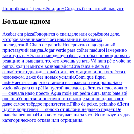
Попробовать Тренажёр идиом
Создать бесплатный аккаунт
Больше идиом
Acabar em pizza
Говорится о скандале или серьёзном деле,
которое заканчивается без наказания и реальных
последствий.
Chato de galocha
Невероятно надоедливый,
приставучий зануда.
Jogar verde para colher maduro
Намеренно
закинуть намёк или наводящую фразу, чтобы спровоцировать
реакцию и выведать то, что хочешь узнать.
Vá num pé e volte no
outro
Сходи и мигом возвращайся.
Cria fama e deita na
cama
Стоит однажды заработать репутацию, и она остаётся с
человеком, даже без новых усилий.
Comi que fiquei
triste
Наесться так, что становится тяжело и нехорошо.
Saco
vazio não para em pé
На пустой желудок работать невозможно
— сначала надо поесть.
Água mole em pedra dura, tanto bate até
que fura
Упорство и постоянство в конце концов одолевают
даже самое твёрдое препятствие.
Filho de peixe, peixinho é
Дети
идут в родителей — яблоко от яблони недалеко падает.
De
maneira nenhuma
Ни в коем случае; ни за что. Используется для
категорического отказа или отрицания.