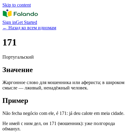
Skip to content
Sign in
Get Started
←
Назад ко всем идиомам
171
Португальский
Значение
Жаргонное слово для мошенника или афериста; в широком
смысле — лживый, ненадёжный человек.
Пример
Não fecha negócio com ele, é 171: já deu calote em meia cidade.
Не имей с ним дел, он 171 (мошенник): уже полгорода
обманул.