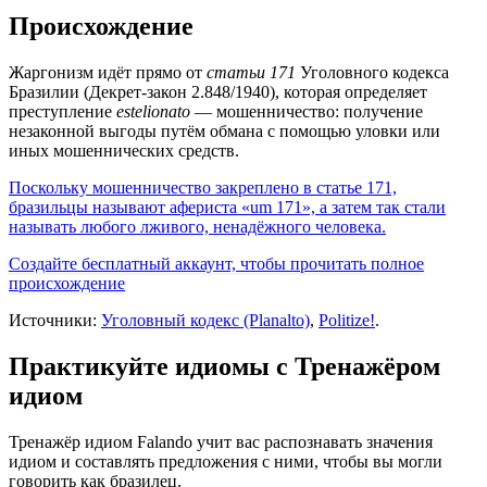
Происхождение
Жаргонизм идёт прямо от
статьи 171
Уголовного кодекса
Бразилии (Декрет-закон 2.848/1940), которая определяет
преступление
estelionato
— мошенничество: получение
незаконной выгоды путём обмана с помощью уловки или
иных мошеннических средств.
Поскольку мошенничество закреплено в статье 171,
бразильцы называют афериста «um 171», а затем так стали
называть любого лживого, ненадёжного человека.
Создайте бесплатный аккаунт, чтобы прочитать полное
происхождение
Источники:
Уголовный кодекс (Planalto)
,
Politize!
.
Практикуйте идиомы с Тренажёром
идиом
Тренажёр идиом Falando учит вас распознавать значения
идиом и составлять предложения с ними, чтобы вы могли
говорить как бразилец.