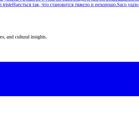
 triste
Наесться так, что становится тяжело и нехорошо.
Saco vazio
s, and cultural insights.