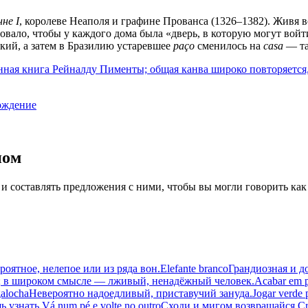
не I
, королеве Неаполя и графине Прованса (1326–1382). Живя в
бовало, чтобы у каждого дома была «дверь, в которую могут во
кий, а затем в Бразилию устаревшее
paço
сменилось на
casa
— та
нная книга Рейналду Пименты; общая канва широко повторяется
ождение
иом
 и составлять предложения с ними, чтобы вы могли говорить как
роятное, нелепое или из ряда вон.
Elefante branco
Грандиозная и д
; в широком смысле — лживый, ненадёжный человек.
Acabar em p
galocha
Невероятно надоедливый, приставучий зануда.
Jogar verde 
ь узнать.
Vá num pé e volte no outro
Сходи и мигом возвращайся.
Cr