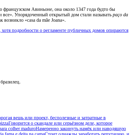
о французском Авиньоне, она около 1347 года будто бы
йти все». Упорядоченный открытый дом стали называть
paço da
к возникло «casa da mãe Joana».
, хотя подробности о регламенте публичных домов опираются
 бразилец.
орогая вещь или проект, бесполезные и затратные в
izza
Говорится о скандале или серьёзном деле, которое
para colher maduro
Намеренно закинуть намёк или наводящую
ia fama e deita na cama
Стоит однажды заработать репутацию, и