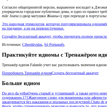
Согласно общепринятой версии, выражение восходит к
Джован
упорядочила городские публичные дома, и одно из правил тре
mãe Joana
(«двор матушки Жоаны»); при переходе в португальс
Это народная этимология, которую популяризировала одноимё
на предание, а не на первоисточники.
Создайте бесплатный аккаунт, чтобы прочитать полное происх
Источники:
Ciberdúvidas
,
Só Português
.
Практикуйте идиомы с Тренажёром ид
Тренажёр идиом Falando учит вас распознавать значения идиом
Попробовать Тренажёр идиом
Создать бесплатный аккаунт
Больше идиом
Do arco da velha
Очень старый и устаревший; а также нечто неве
содержании.
171
Жаргонное слово для мошенника или афериста
заканчивается без наказания и реальных последствий.
Chato de 
фразу, чтобы спровоцировать реакцию и выведать то, что хочеш