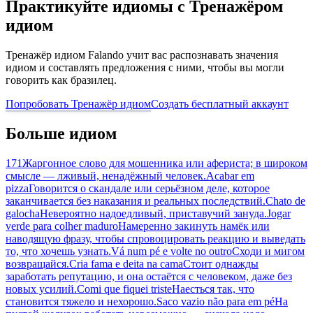
Практикуйте идиомы с Тренажёром
идиом
Тренажёр идиом Falando учит вас распознавать значения
идиом и составлять предложения с ними, чтобы вы могли
говорить как бразилец.
Попробовать Тренажёр идиом
Создать бесплатный аккаунт
Больше идиом
171
Жаргонное слово для мошенника или афериста; в широком
смысле — лживый, ненадёжный человек.
Acabar em
pizza
Говорится о скандале или серьёзном деле, которое
заканчивается без наказания и реальных последствий.
Chato de
galocha
Невероятно надоедливый, приставучий зануда.
Jogar
verde para colher maduro
Намеренно закинуть намёк или
наводящую фразу, чтобы спровоцировать реакцию и выведать
то, что хочешь узнать.
Vá num pé e volte no outro
Сходи и мигом
возвращайся.
Cria fama e deita na cama
Стоит однажды
заработать репутацию, и она остаётся с человеком, даже без
новых усилий.
Comi que fiquei triste
Наесться так, что
становится тяжело и нехорошо.
Saco vazio não para em pé
На