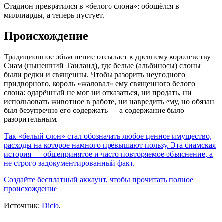
Стадион превратился в «белого слона»: обошёлся в
миллиарды, а теперь пустует.
Происхождение
Традиционное объяснение отсылает к древнему королевству
Сиам (нынешний Таиланд), где белые (альбиносы) слоны
были редки и священны. Чтобы разорить неугодного
придворного, король «жаловал» ему священного белого
слона: одарённый не мог ни отказаться, ни продать, ни
использовать животное в работе, ни навредить ему, но обязан
был безупречно его содержать — а содержание было
разорительным.
Так «белый слон» стал обозначать любое ценное имущество,
расходы на которое намного превышают пользу. Эта сиамская
история — общепринятое и часто повторяемое объяснение, а
не строго задокументированный факт.
Создайте бесплатный аккаунт, чтобы прочитать полное
происхождение
Источник:
Dicio
.