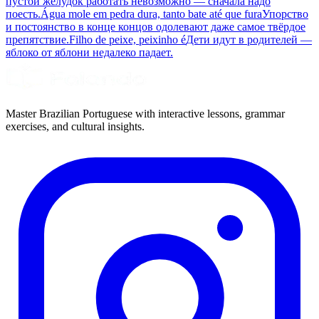
пустой желудок работать невозможно — сначала надо
поесть.
Água mole em pedra dura, tanto bate até que fura
Упорство
и постоянство в конце концов одолевают даже самое твёрдое
препятствие.
Filho de peixe, peixinho é
Дети идут в родителей —
яблоко от яблони недалеко падает.
Master Brazilian Portuguese with interactive lessons, grammar
exercises, and cultural insights.