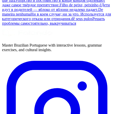
que fura
Упорство и постоянство в конце концов одолевают
даже самое твёрдое препятствие.
Filho de peixe, peixinho é
Дети
идут в родителей — яблоко от яблони недалеко падает.
De
maneira nenhuma
Ни в коем случае; ни за что. Используется для
категорического отказа или отрицания.
dê seus pulos
Решать
проблемы самостоятельно, выкручиваться
Master Brazilian Portuguese with interactive lessons, grammar
exercises, and cultural insights.