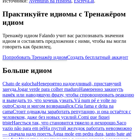
Источники:
Aventuras na História
,
Escreva.ai
.
Практикуйте идиомы с Тренажёром
идиом
Тренажёр идиом Falando учит вас распознавать значения
идиом и составлять предложения с ними, чтобы вы могли
говорить как бразилец.
Попробовать Тренажёр идиом
Создать бесплатный аккаунт
Больше идиом
Chato de galocha
Невероятно надоедливый, приставучий
зануда.
Jogar verde para colher maduro
Намеренно закинуть
намёк или наводящую фразу, чтобы спровоцировать реакцию
и выведать то, что хочешь узнать.
Vá num pé e volte no
outro
Сходи и мигом возвращайся.
Cria fama e deita na
cama
Стоит однажды заработать репутацию, и она остаётся с
человеком, даже без новых усилий.
Comi que fiquei
triste
Наесться так, что становится тяжело и нехорошо.
Saco
vazio não para em pé
На пустой желудок работать невозможно
— сначала надо поесть.
Água mole em pedra dura, tanto bate até