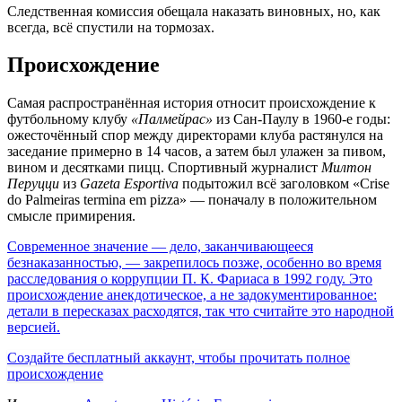
Следственная комиссия обещала наказать виновных, но, как
всегда, всё спустили на тормозах.
Происхождение
Самая распространённая история относит происхождение к
футбольному клубу
«Палмейрас»
из Сан-Паулу в 1960-е годы:
ожесточённый спор между директорами клуба растянулся на
заседание примерно в 14 часов, а затем был улажен за пивом,
вином и десятками пицц. Спортивный журналист
Милтон
Перуцци
из
Gazeta Esportiva
подытожил всё заголовком «Crise
do Palmeiras termina em pizza» — поначалу в положительном
смысле примирения.
Современное значение — дело, заканчивающееся
безнаказанностью, — закрепилось позже, особенно во время
расследования о коррупции П. К. Фариаса в 1992 году. Это
происхождение анекдотическое, а не задокументированное:
детали в пересказах расходятся, так что считайте это народной
версией.
Создайте бесплатный аккаунт, чтобы прочитать полное
происхождение