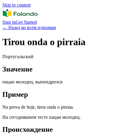
Skip to content
Sign in
Get Started
←
Назад ко всем идиомам
Tirou onda o pirraia
Португальский
Значение
пацан молодец, выпендрился
Пример
Na prova de hoje, tirou onda o pirraia.
На сегодняшнем тесте пацан молодец.
Происхождение