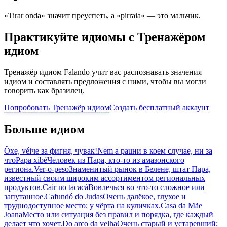
«Tirar onda» значит преуспеть, а «pirraia» — это мальчик.
Практикуйте идиомы с Тренажёром
идиом
Тренажёр идиом Falando учит вас распознавать значения
идиом и составлять предложения с ними, чтобы вы могли
говорить как бразилец.
Попробовать Тренажёр идиом
Создать бесплатный аккаунт
Больше идиом
Ôxe, véi
че за фигня, чувак!
Nem a pau
ни в коем случае, ни за
что
Papa xibé
Человек из Пара, кто-то из амазонского
региона.
Ver-o-peso
Знаменитый рынок в Белене, штат Пара,
известный своим широким ассортиментом региональных
продуктов.
Cair no tacacá
Вовлечься во что-то сложное или
запутанное.
Cafundó do Judas
Очень далёкое, глухое и
труднодоступное место; у чёрта на куличках.
Casa da Mãe
Joana
Место или ситуация без правил и порядка, где каждый
делает что хочет.
Do arco da velha
Очень старый и устаревший;