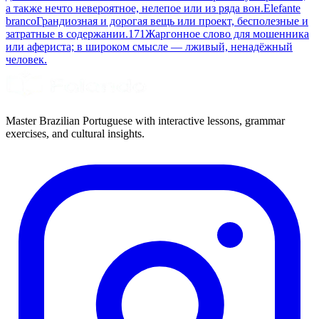
а также нечто невероятное, нелепое или из ряда вон.
Elefante
branco
Грандиозная и дорогая вещь или проект, бесполезные и
затратные в содержании.
171
Жаргонное слово для мошенника
или афериста; в широком смысле — лживый, ненадёжный
человек.
Master Brazilian Portuguese with interactive lessons, grammar
exercises, and cultural insights.