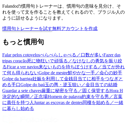
Falandoの慣用句トレーナーは、慣用句の意味を見分け、そ
れを使って文を作ることを教えてくれるので、ブラジル人の
ように話せるようになります。
慣用句トレーナーを試す
無料アカウントを作成
もっと慣用句
Falar pelos cotovelos
べらべらしゃべる／口数が多い
Fazer das
tripas coração
死に物狂いで頑張る／なけなしの勇気を振り絞
る
Ficar a ver navios
来ないものを待ちぼうけする／当てが外れ
て何も得られない
Golpe de mestre
鮮やかな一手／会心の妙手
Golpe da barriga
妊娠を利用して金銭目当てに相手をつなぎと
める手口
Golpe do baú
玉の輿・逆玉狙い／金目当ての結婚
Guardar a sete chaves
厳重に秘密を守る／固く保管する
Hora H
決定的な瞬間／正念場
Homem de palavra
約束を守る男／言葉
に責任を持つ人
Juntar as escovas de dentes
同棲を始める／一緒
に暮らし始める