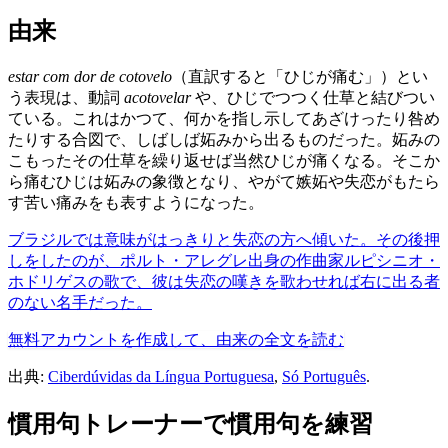
由来
estar com dor de cotovelo
（直訳すると「ひじが痛む」）とい
う表現は、動詞
acotovelar
や、ひじでつつく仕草と結びつい
ている。これはかつて、何かを指し示してあざけったり咎め
たりする合図で、しばしば妬みから出るものだった。妬みの
こもったその仕草を繰り返せば当然ひじが痛くなる。そこか
ら痛むひじは妬みの象徴となり、やがて嫉妬や失恋がもたら
す苦い痛みをも表すようになった。
ブラジルでは意味がはっきりと失恋の方へ傾いた。その後押
しをしたのが、ポルト・アレグレ出身の作曲家ルピシニオ・
ホドリゲスの歌で、彼は失恋の嘆きを歌わせれば右に出る者
のない名手だった。
無料アカウントを作成して、由来の全文を読む
出典:
Ciberdúvidas da Língua Portuguesa
,
Só Português
.
慣用句トレーナーで慣用句を練習