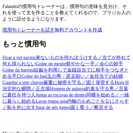
Falandoの慣用句トレーナーは、慣用句の意味を見分け、そ
れを使って文を作ることを教えてくれるので、ブラジル人の
ように話せるようになります。
慣用句トレーナーを試す
無料アカウントを作成
もっと慣用句
Ficar a ver navios
来ないものを待ちぼうけする／当てが外れて
何も得られない
Golpe de mestre
鮮やかな一手／会心の妙手
Golpe da barriga
妊娠を利用して金銭目当てに相手をつなぎと
める手口
Golpe do baú
玉の輿・逆玉狙い／金目当ての結婚
Guardar a sete chaves
厳重に秘密を守る／固く保管する
Hora H
決定的な瞬間／正念場
Homem de palavra
約束を守る男／言葉
に責任を持つ人
Juntar as escovas de dentes
同棲を始める／一緒
に暮らし始める
Lavar roupa suja
内輪のもめごとを公にさらす
／恥を外に出す
Jurar de pés juntos
固く誓う／断言する