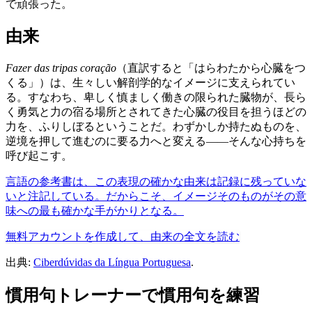
で頑張った。
由来
Fazer das tripas coração
（直訳すると「はらわたから心臓をつ
くる」）は、生々しい解剖学的なイメージに支えられてい
る。すなわち、卑しく慎ましく働きの限られた臓物が、長ら
く勇気と力の宿る場所とされてきた心臓の役目を担うほどの
力を、ふりしぼるということだ。わずかしか持たぬものを、
逆境を押して進むのに要る力へと変える――そんな心持ちを
呼び起こす。
言語の参考書は、この表現の確かな由来は記録に残っていな
いと注記している。だからこそ、イメージそのものがその意
味への最も確かな手がかりとなる。
無料アカウントを作成して、由来の全文を読む
出典:
Ciberdúvidas da Língua Portuguesa
.
慣用句トレーナーで慣用句を練習