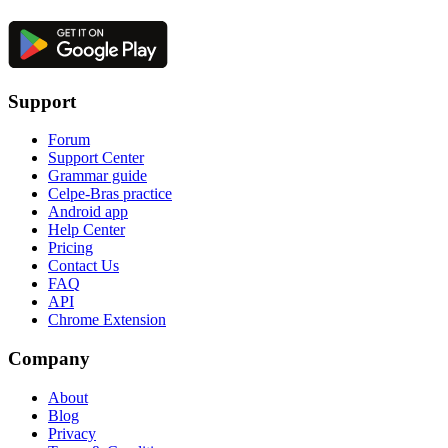
Support
Forum
Support Center
Grammar guide
Celpe-Bras practice
Android app
Help Center
Pricing
Contact Us
FAQ
API
Chrome Extension
Company
About
Blog
Privacy