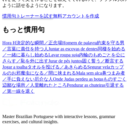
ように話せるようになります。
慣用句トレーナーを試す
無料アカウントを作成
もっと慣用句
Hora H
決定的な瞬間／正念場
Homem de palavra
約束を守る男
／言葉に責任を持つ人
Juntar as escovas de dentes
同棲を始める
／一緒に暮らし始める
Lavar roupa suja
内輪のもめごとを公に
さらす／恥を外に出す
Jurar de pés juntos
固く誓う／断言する
Jogar a toalha
タオルを投げる／あきらめる
Segurar vela
カップ
ルのお邪魔虫になる／間に挟まれる
Mala sem alça
鼻つまみ者
／手に負えない厄介な人
Onde Judas perdeu as botas
ものすごく
辺鄙な場所／人里離れたところ
Pendurar as chuteiras
引退する
／第一線を退く
Master Brazilian Portuguese with interactive lessons, grammar
exercises, and cultural insights.