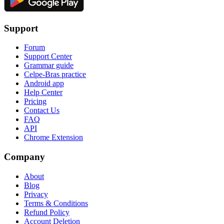
Support
Forum
Support Center
Grammar guide
Celpe-Bras practice
Android app
Help Center
Pricing
Contact Us
FAQ
API
Chrome Extension
Company
About
Blog
Privacy
Terms & Conditions
Refund Policy
Account Deletion