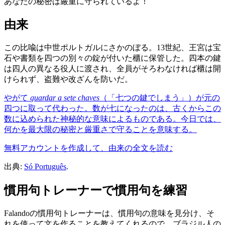
あなたの秘密は厳重に守られているよ！
由来
この比喩は中世ポルトガルにさかのぼる。13世紀、王宮は宝
石や書類を四つの別々の錠が付いた櫃に保管した。四本の鍵
は四人の異なる役人に渡され、全員がそろわなければ櫃は開
けられず、盗難や改ざんを防いだ。
やがて
guardar a sete chaves
（「七つの鍵でしまう」）が元の
四つに取って代わった。数が七になったのは、古くからこの
数に込められた神秘的な意味によるものである。今日では、
何かを最大限の秘密と厳重さで守ることを意味する。
無料アカウントを作成して、由来の全文を読む
出典:
Só Português
.
慣用句トレーナーで慣用句を練習
Falandoの慣用句トレーナーは、慣用句の意味を見分け、そ
れを使って文を作ることを教えてくれるので、ブラジル人の