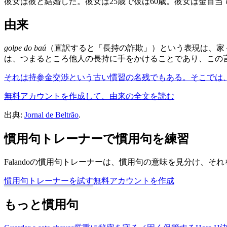
彼女は彼と結婚した。彼女は25歳で彼は60歳。彼女は金目当
由来
golpe do baú
（直訳すると「長持の詐欺」）という表現は、家
は、つまるところ他人の長持に手をかけることであり、この
それは持参金交渉という古い慣習の名残でもある。そこでは
無料アカウントを作成して、由来の全文を読む
出典:
Jornal de Beltrão
.
慣用句トレーナーで慣用句を練習
Falandoの慣用句トレーナーは、慣用句の意味を見分け、
慣用句トレーナーを試す
無料アカウントを作成
もっと慣用句