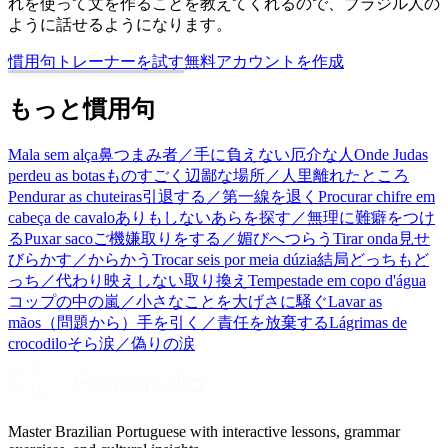
れを使って文を作ることを教えてくれるので、ブラジル人の
ように話せるようになります。
慣用句トレーナーを試す
無料アカウントを作成
もっと慣用句
Mala sem alça
鼻つまみ者／手に負えない厄介な人
Onde Judas
perdeu as botas
ものすごく辺鄙な場所／人里離れたところ
Pendurar as chuteiras
引退する／第一線を退く
Procurar chifre em
cabeça de cavalo
ありもしないあらを探す／無理に難癖をつけ
る
Puxar saco
ご機嫌取りをする／媚びへつらう
Tirar onda
見せ
びらかす／からかう
Trocar seis por meia dúzia
結局どっちもど
っち／代わり映えしない取り換え
Tempestade em copo d'água
コップの中の嵐／小さなことを大げさに騒ぐ
Lavar as
mãos
（問題から）手を引く／責任を放棄する
Lágrimas de
crocodilo
そら涙／偽りの涙
Master Brazilian Portuguese with interactive lessons, grammar