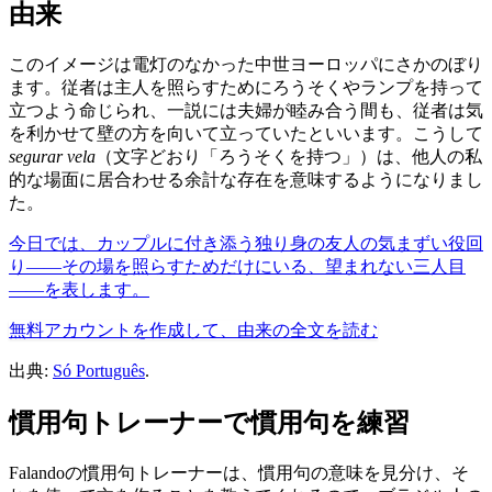
由来
このイメージは電灯のなかった中世ヨーロッパにさかのぼり
ます。従者は主人を照らすためにろうそくやランプを持って
立つよう命じられ、一説には夫婦が睦み合う間も、従者は気
を利かせて壁の方を向いて立っていたといいます。こうして
segurar vela
（文字どおり「ろうそくを持つ」）は、他人の私
的な場面に居合わせる余計な存在を意味するようになりまし
た。
今日では、カップルに付き添う独り身の友人の気まずい役回
り——その場を照らすためだけにいる、望まれない三人目
——を表します。
無料アカウントを作成して、由来の全文を読む
出典:
Só Português
.
慣用句トレーナーで慣用句を練習
Falandoの慣用句トレーナーは、慣用句の意味を見分け、そ