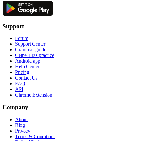
Support
Forum
Support Center
Grammar guide
Celpe-Bras practice
Android app
Help Center
Pricing
Contact Us
FAQ
API
Chrome Extension
Company
About
Blog
Privacy
Terms & Conditions