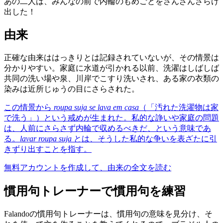
あの二人は、みんなの前で内輪のもめごとをさんざんさらけ
出した！
由来
正確な由来ははっきりとは記録されていないが、その情景は
分かりやすい。家庭に水道が引かれる以前、洗濯はしばしば
共同の洗い場や泉、川岸でこすり洗いされ、ある家の衣類の
染みは近所じゅうの目にさらされた。
この情景から
roupa suja se lava em casa
（「汚れた洗濯物は家
で洗う」）という戒めが生まれた。私的な諍いや家庭の問題
は、人前にさらさず内輪で収めるべきだ、という意味であ
る。
lavar roupa suja
とは、そうした私的な争いを表ざたに引
きずり出すことを指す。
無料アカウントを作成して、由来の全文を読む
慣用句トレーナーで慣用句を練習
Falandoの慣用句トレーナーは、慣用句の意味を見分け、そ