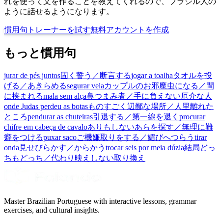
れを使って文を作ることを教えてくれるので、ブラジル人の
ように話せるようになります。
慣用句トレーナーを試す
無料アカウントを作成
もっと慣用句
jurar de pés juntos
固く誓う／断言する
jogar a toalha
タオルを投
げる／あきらめる
segurar vela
カップルのお邪魔虫になる／間
に挟まれる
mala sem alça
鼻つまみ者／手に負えない厄介な人
onde Judas perdeu as botas
ものすごく辺鄙な場所／人里離れた
ところ
pendurar as chuteiras
引退する／第一線を退く
procurar
chifre em cabeça de cavalo
ありもしないあらを探す／無理に難
癖をつける
puxar saco
ご機嫌取りをする／媚びへつらう
tirar
onda
見せびらかす／からかう
trocar seis por meia dúzia
結局どっ
ちもどっち／代わり映えしない取り換え
Master Brazilian Portuguese with interactive lessons, grammar
exercises, and cultural insights.