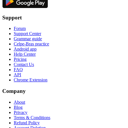
Support
Forum
Support Center
Grammar guide
Celpe-Bras practice
Android app
Help Center
Pricing
Contact Us
FAQ
API
Chrome Extension
Company
About
Blog
Privacy
Terms & Conditions
Refund Policy
Account Deletion