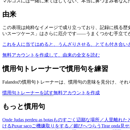
マルコスには一緒に来てほしくない、本当に鼻つまみ者なん
由来
この表現は純粋なイメージで成り立っており、記録に残る歴
いスーツケース」はさらに厄介です——うまくつかむ手立て
これを人に当てはめると、うんざりさせる、とても付き合い
無料アカウントを作成して、由来の全文を読む
慣用句トレーナーで慣用句を練習
Falandoの慣用句トレーナーは、慣用句の意味を見分け、
慣用句トレーナーを試す
無料アカウントを作成
もっと慣用句
Onde Judas perdeu as botas
ものすごく辺鄙な場所／人里離れた
ける
Puxar saco
ご機嫌取りをする／媚びへつらう
Tirar onda
見せ