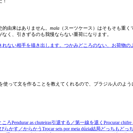
だ！
史的由来はありません。
mala
（スーツケース）はそもそも重く
がなく、引きずるのも我慢ならない重荷になります。
きれない相手を描き出します。つかみどころのない、お荷物の
それを使って文を作ることを教えてくれるので、ブラジル人のよ
ところ
Pendurar as chuteiras
引退する／第一線を退く
Procurar chifre
びらかす／からかう
Trocar seis por meia dúzia
結局どっちもどっ