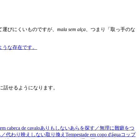
て運びにくいものですが、
mala sem alça
、つまり「取っ手のな
ような存在です。
うに話せるようになります。
 em cabeça de cavalo
ありもしないあらを探す／無理に難癖をつ
ち／代わり映えしない取り換え
Tempestade em copo d'água
コップ