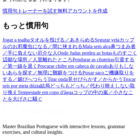
慣用句トレーナーを試す
無料アカウントを作成
もっと慣用句
Jogar a toalha
タオルを投げる／あきらめる
Segurar vela
カップ
ルのお邪魔虫になる／間に挟まれる
Mala sem alça
鼻つまみ者
／手に負えない厄介な人
Onde Judas perdeu as botas
ものすごく
辺鄙な場所／人里離れたところ
Pendurar as chuteiras
引退する
／第一線を退く
Procurar chifre em cabeça de cavalo
ありもしな
いあらを探す／無理に難癖をつける
Puxar saco
ご機嫌取りを
する／媚びへつらう
Tirar onda
見せびらかす／からかう
Trocar
seis por meia dúzia
結局どっちもどっち／代わり映えしない取
り換え
Tempestade em copo d'água
コップの中の嵐／小さなこ
とを大げさに騒ぐ
Master Brazilian Portuguese with interactive lessons, grammar
exercises, and cultural insights.