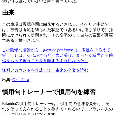
彼は何も盗んでいないと固く誓っていた。
由来
この表現は異端審問に由来するとされる。イベリア半島で
は、被告は両足を縛られた状態で（あるいは逆さ吊りで）拷
問にかけられて尋問され、その姿勢のまま自らの言葉が真実
であると誓わされた。
この陰惨な情景から、
jurar de pés juntos
（「両足をそろえて
誓う」）は、それが本当だと言い張り、まったく断固たる確
信をもって誓うことを意味するようになった。
無料アカウントを作成して、由来の全文を読む
出典:
Gramática
.
慣用句トレーナーで慣用句を練習
Falandoの慣用句トレーナーは、慣用句の意味を見分け、そ
れを使って文を作ることを教えてくれるので、ブラジル人の
ように話せるようになります。