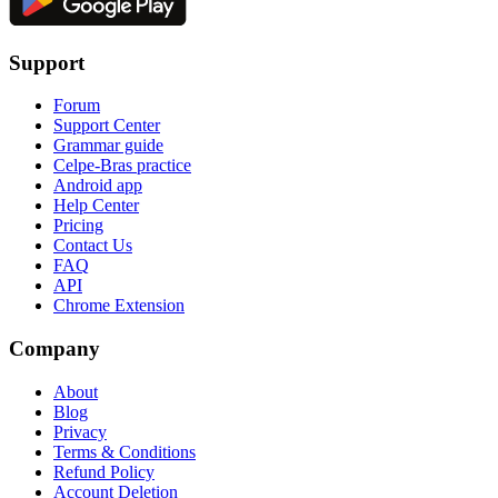
Support
Forum
Support Center
Grammar guide
Celpe-Bras practice
Android app
Help Center
Pricing
Contact Us
FAQ
API
Chrome Extension
Company
About
Blog
Privacy
Terms & Conditions
Refund Policy
Account Deletion