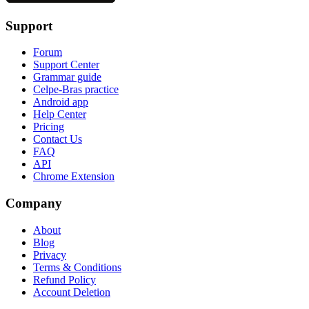
Support
Forum
Support Center
Grammar guide
Celpe-Bras practice
Android app
Help Center
Pricing
Contact Us
FAQ
API
Chrome Extension
Company
About
Blog
Privacy
Terms & Conditions
Refund Policy
Account Deletion