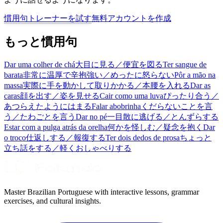
慣用句トレーナーを試す
無料アカウントを作成
もっと慣用句
Dar uma colher de chá
大目に見る／便宜を図る
Ter sangue de
barata
非常に温厚で辛抱強い／めったに怒らない
Pôr a mão na
massa
実際に手を動かして取りかかる／本腰を入れる
Dar as
caras
顔を出す／姿を見せる
Cair como uma luva
ぴったり合う／
あつらえたようにはまる
Falar abobrinha
くだらないことを言
う／たわごとを言う
Dar no pé
一目散に逃げる／とんずらする
Estar com a pulga atrás da orelha
何かを怪しむ／疑念を抱く
Dar
o troco
仕返しする／報復する
Ter dois dedos de prosa
ちょっと
立ち話をする／軽くおしゃべりする
Master Brazilian Portuguese with interactive lessons, grammar
exercises, and cultural insights.