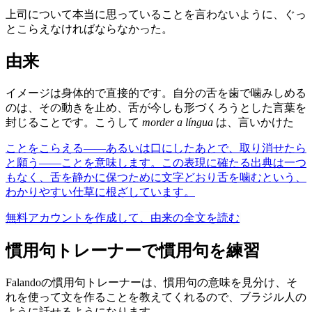
上司について本当に思っていることを言わないように、ぐっ
とこらえなければならなかった。
由来
イメージは身体的で直接的です。自分の舌を歯で噛みしめる
のは、その動きを止め、舌が今しも形づくろうとした言葉を
封じることです。こうして
morder a língua
は、言いかけた
ことをこらえる——あるいは口にしたあとで、取り消せたら
と願う——ことを意味します。この表現に確たる出典は一つ
もなく、舌を静かに保つために文字どおり舌を噛むという、
わかりやすい仕草に根ざしています。
無料アカウントを作成して、由来の全文を読む
慣用句トレーナーで慣用句を練習
Falandoの慣用句トレーナーは、慣用句の意味を見分け、そ
れを使って文を作ることを教えてくれるので、ブラジル人の
ように話せるようになります。