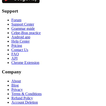
Support
Forum
Support Center
Grammar guide
Celpe-Bras practice
Android app
Help Center
Pricing
Contact Us
FAQ
API
Chrome Extension
Company
About
Blog
Privacy
Terms & Conditions
Refund Policy
Account Deletion