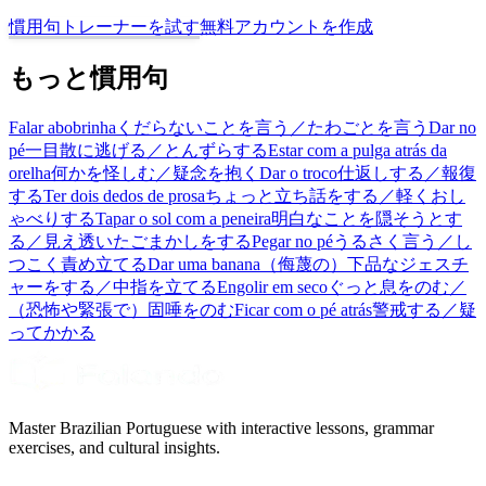
慣用句トレーナーを試す
無料アカウントを作成
もっと慣用句
Falar abobrinha
くだらないことを言う／たわごとを言う
Dar no
pé
一目散に逃げる／とんずらする
Estar com a pulga atrás da
orelha
何かを怪しむ／疑念を抱く
Dar o troco
仕返しする／報復
する
Ter dois dedos de prosa
ちょっと立ち話をする／軽くおし
ゃべりする
Tapar o sol com a peneira
明白なことを隠そうとす
る／見え透いたごまかしをする
Pegar no pé
うるさく言う／し
つこく責め立てる
Dar uma banana
（侮蔑の）下品なジェスチ
ャーをする／中指を立てる
Engolir em seco
ぐっと息をのむ／
（恐怖や緊張で）固唾をのむ
Ficar com o pé atrás
警戒する／疑
ってかかる
Master Brazilian Portuguese with interactive lessons, grammar
exercises, and cultural insights.