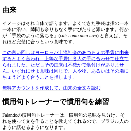
由来
イメージはそれ自体で語ります。よくできた手袋は指の一本
一本に沿い、隙間も余りもなく手にぴたりと添います。何か
が「手袋のように落ちる」(
cair como uma luva
) と言えば、そ
れほど完璧に合うという意味です。
この言い回しはヨーロッパ上流社会のあつらえの手袋に由来
するとよく言われ、上等な手袋は各人の手に合わせて仕立て
られました。ただしその由来は不確かで裏付けがありませ
ん。いずれにせよ意味は同じで、人や物、あるいはその場に
ちょうどよく合うことを指します。
無料アカウントを作成して、由来の全文を読む
慣用句トレーナーで慣用句を練習
Falandoの慣用句トレーナーは、慣用句の意味を見分け、そ
れを使って文を作ることを教えてくれるので、ブラジル人の
ように話せるようになります。