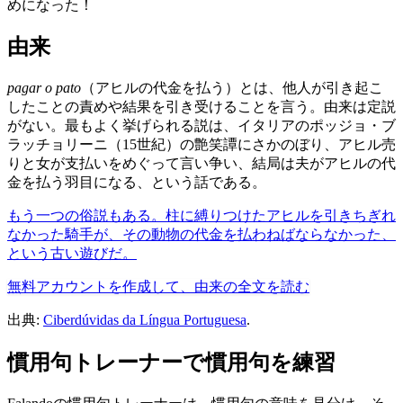
めになった！
由来
pagar o pato
（アヒルの代金を払う）とは、他人が引き起こ
したことの責めや結果を引き受けることを言う。由来は定説
がない。最もよく挙げられる説は、イタリアのポッジョ・ブ
ラッチョリーニ（15世紀）の艶笑譚にさかのぼり、アヒル売
りと女が支払いをめぐって言い争い、結局は夫がアヒルの代
金を払う羽目になる、という話である。
もう一つの俗説もある。柱に縛りつけたアヒルを引きちぎれ
なかった騎手が、その動物の代金を払わねばならなかった、
という古い遊びだ。
無料アカウントを作成して、由来の全文を読む
出典:
Ciberdúvidas da Língua Portuguesa
.
慣用句トレーナーで慣用句を練習