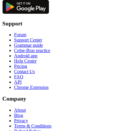
Support
Forum
Support Center
Grammar guide
Celpe-Bras practice
Android app
Help Center
Pricing
Contact Us
FAQ
API
Chrome Extension
Company
About
Blog
Privacy
Terms & Conditions