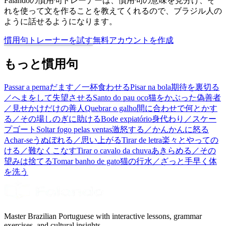
Falandoの慣用句トレーナーは、慣用句の意味を見分け、そ
れを使って文を作ることを教えてくれるので、ブラジル人の
ように話せるようになります。
慣用句トレーナーを試す
無料アカウントを作成
もっと慣用句
Passar a perna
だます／一杯食わせる
Pisar na bola
期待を裏切る
／へまをして失望させる
Santo do pau oco
猫をかぶった偽善者
／見せかけだけの善人
Quebrar o galho
間に合わせで何とかす
る／その場しのぎに助ける
Bode expiatório
身代わり／スケー
プゴート
Soltar fogo pelas ventas
激怒する／かんかんに怒る
Achar-se
うぬぼれる／思い上がる
Tirar de letra
楽々とやっての
ける／難なくこなす
Tirar o cavalo da chuva
あきらめる／その
望みは捨てる
Tomar banho de gato
猫の行水／ざっと手早く体
を洗う
Master Brazilian Portuguese with interactive lessons, grammar
exercises, and cultural insights.