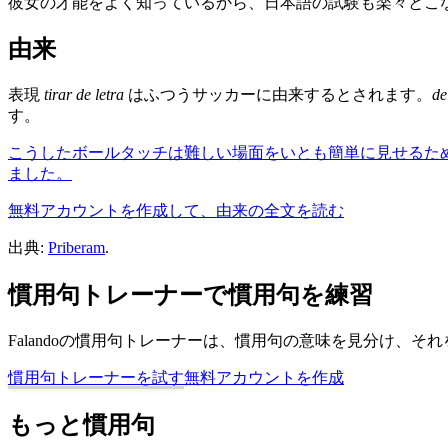
彼女の才能をよく知っているから、日本語の試験も楽々とこ
由来
表現
tirar de letra
はふつうサッカーに由来するとされます。
de
す。
こうしたボールタッチは難しい場面をいとも簡単に見せるた
ました。
無料アカウントを作成して、由来の全文を読む
出典:
Priberam
.
慣用句トレーナーで慣用句を練習
Falandoの慣用句トレーナーは、慣用句の意味を見分け、
慣用句トレーナーを試す
無料アカウントを作成
もっと慣用句