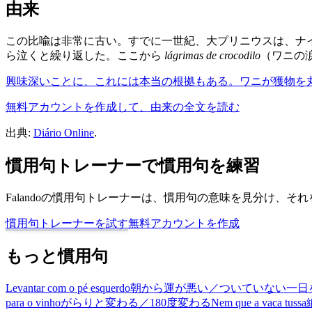
由来
この比喩は非常に古い。すでに一世紀、大プリニウスは、ナ
ら泣くと繰り返した。ここから
lágrimas de crocodilo
（ワニの
興味深いことに、これには本当の根拠もある。ワニが獲物を丸
無料アカウントを作成して、由来の全文を読む
出典:
Diário Online
.
慣用句トレーナーで慣用句を練習
Falandoの慣用句トレーナーは、慣用句の意味を見分け、
慣用句トレーナーを試す
無料アカウントを作成
もっと慣用句
Levantar com o pé esquerdo
朝から運が悪い／ついていない一日
para o vinho
がらりと変わる／180度変わる
Nem que a vaca tussa