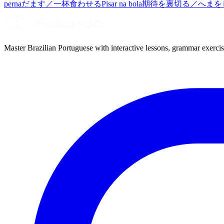
perna
だます／一杯食わせる
Pisar na bola
期待を裏切る／へまを
Master Brazilian Portuguese with interactive lessons, grammar exercise