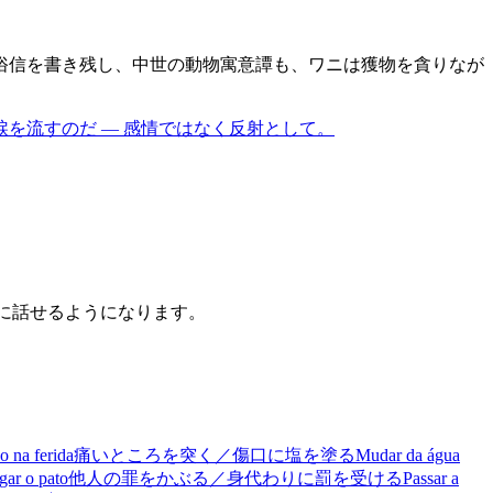
俗信を書き残し、中世の動物寓意譚も、ワニは獲物を貪りなが
を流すのだ — 感情ではなく反射として。
うに話せるようになります。
o na ferida
痛いところを突く／傷口に塩を塗る
Mudar da água
gar o pato
他人の罪をかぶる／身代わりに罰を受ける
Passar a