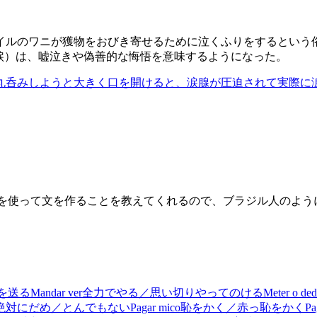
イルのワニが獲物をおびき寄せるために泣くふりをするという
涙）は、嘘泣きや偽善的な悔悟を意味するようになった。
呑みしようと大きく口を開けると、涙腺が圧迫されて実際に涙
それを使って文を作ることを教えてくれるので、ブラジル人のよ
を送る
Mandar ver
全力でやる／思い切りやってのける
Meter o ded
絶対にだめ／とんでもない
Pagar mico
恥をかく／赤っ恥をかく
Pa