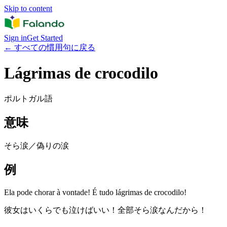
Skip to content
Sign in
Get Started
←
すべての慣用句に戻る
Lágrimas de crocodilo
ポルトガル語
意味
そら涙／偽りの涙
例
Ela pode chorar à vontade! É tudo lágrimas de crocodilo!
彼女はいくらでも泣けばいい！全部そら涙なんだから！