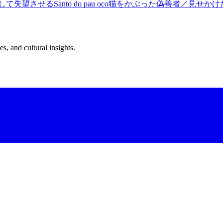
して失望させる
Santo do pau oco
猫をかぶった偽善者／見せかけ
s, and cultural insights.