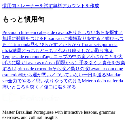
慣用句トレーナーを試す
無料アカウントを作成
もっと慣用句
Procurar chifre em cabeça de cavalo
ありもしないあらを探す／
無理に難癖をつける
Puxar saco
ご機嫌取りをする／媚びへつ
らう
Tirar onda
見せびらかす／からかう
Trocar seis por meia
dúzia
結局どっちもどっち／代わり映えしない取り換え
Tempestade em copo d'água
コップの中の嵐／小さなことを大
げさに騒ぐ
Lavar as mãos
（問題から）手を引く／責任を放棄
する
Lágrimas de crocodilo
そら涙／偽りの涙
Levantar com o pé
esquerdo
朝から運が悪い／ついていない一日を送る
Mandar
ver
全力でやる／思い切りやってのける
Meter o dedo na ferida
痛いところを突く／傷口に塩を塗る
Master Brazilian Portuguese with interactive lessons, grammar
exercises, and cultural insights.