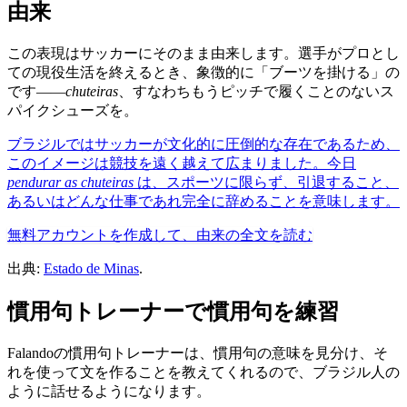
由来
この表現はサッカーにそのまま由来します。選手がプロとし
ての現役生活を終えるとき、象徴的に「ブーツを掛ける」の
です——
chuteiras
、すなわちもうピッチで履くことのないス
パイクシューズを。
ブラジルではサッカーが文化的に圧倒的な存在であるため、
このイメージは競技を遠く越えて広まりました。今日
pendurar as chuteiras
は、スポーツに限らず、引退すること、
あるいはどんな仕事であれ完全に辞めることを意味します。
無料アカウントを作成して、由来の全文を読む
出典:
Estado de Minas
.
慣用句トレーナーで慣用句を練習
Falandoの慣用句トレーナーは、慣用句の意味を見分け、そ
れを使って文を作ることを教えてくれるので、ブラジル人の
ように話せるようになります。