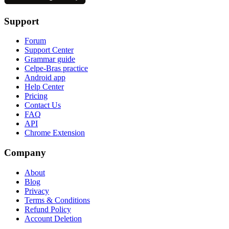
Support
Forum
Support Center
Grammar guide
Celpe-Bras practice
Android app
Help Center
Pricing
Contact Us
FAQ
API
Chrome Extension
Company
About
Blog
Privacy
Terms & Conditions
Refund Policy
Account Deletion