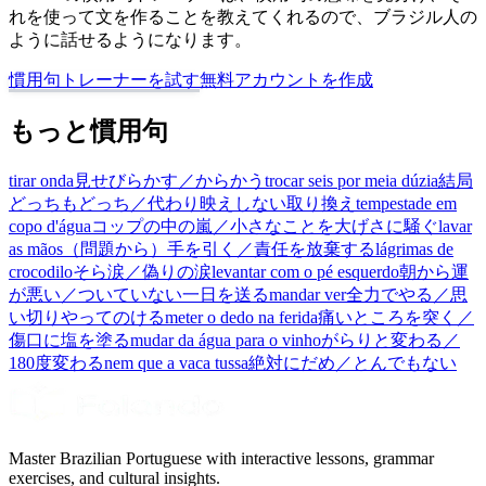
れを使って文を作ることを教えてくれるので、ブラジル人の
ように話せるようになります。
慣用句トレーナーを試す
無料アカウントを作成
もっと慣用句
tirar onda
見せびらかす／からかう
trocar seis por meia dúzia
結局
どっちもどっち／代わり映えしない取り換え
tempestade em
copo d'água
コップの中の嵐／小さなことを大げさに騒ぐ
lavar
as mãos
（問題から）手を引く／責任を放棄する
lágrimas de
crocodilo
そら涙／偽りの涙
levantar com o pé esquerdo
朝から運
が悪い／ついていない一日を送る
mandar ver
全力でやる／思
い切りやってのける
meter o dedo na ferida
痛いところを突く／
傷口に塩を塗る
mudar da água para o vinho
がらりと変わる／
180度変わる
nem que a vaca tussa
絶対にだめ／とんでもない
Master Brazilian Portuguese with interactive lessons, grammar
exercises, and cultural insights.