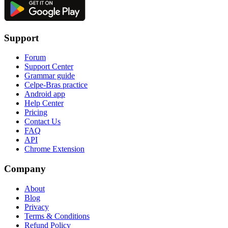
Support
Forum
Support Center
Grammar guide
Celpe-Bras practice
Android app
Help Center
Pricing
Contact Us
FAQ
API
Chrome Extension
Company
About
Blog
Privacy
Terms & Conditions
Refund Policy