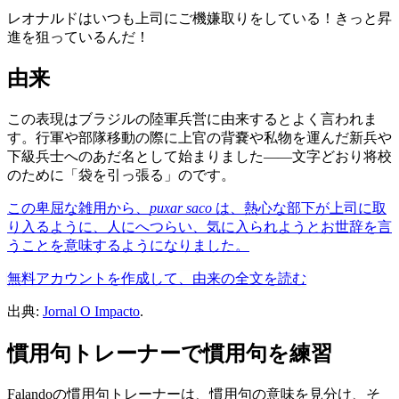
レオナルドはいつも上司にご機嫌取りをしている！きっと昇
進を狙っているんだ！
由来
この表現はブラジルの陸軍兵営に由来するとよく言われま
す。行軍や部隊移動の際に上官の背嚢や私物を運んだ新兵や
下級兵士へのあだ名として始まりました——文字どおり将校
のために「袋を引っ張る」のです。
この卑屈な雑用から、
puxar saco
は、熱心な部下が上司に取
り入るように、人にへつらい、気に入られようとお世辞を言
うことを意味するようになりました。
無料アカウントを作成して、由来の全文を読む
出典:
Jornal O Impacto
.
慣用句トレーナーで慣用句を練習
Falandoの慣用句トレーナーは、慣用句の意味を見分け、そ