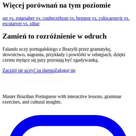
Więcej porównań na tym poziomie
ser vs. estar
saber vs. conhecer
bom vs. bem
por vs. colocar
ouvir vs.
escutar
ver vs. olhar
Zamień to rozróżnienie w odruch
Falando uczy portugalskiego z Brazylii przez gramatykę,
słownictwo, nagrania, przykłady i powtórki w odstępach, dzięki
czemu mylące się pary przestają być zgadywanką.
Zacznij się uczyć za darmo
Zaloguj się
Master Brazilian Portuguese with interactive lessons, grammar
exercises, and cultural insights.