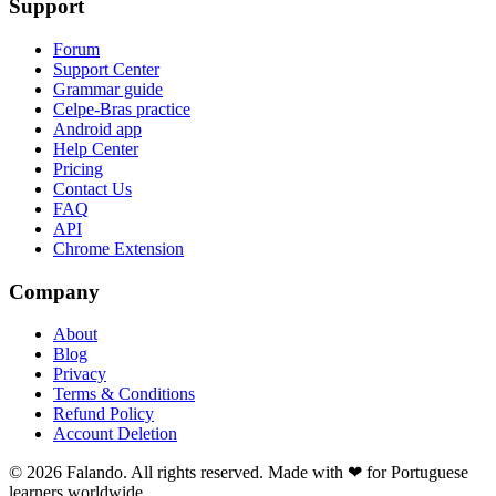
Support
Forum
Support Center
Grammar guide
Celpe-Bras practice
Android app
Help Center
Pricing
Contact Us
FAQ
API
Chrome Extension
Company
About
Blog
Privacy
Terms & Conditions
Refund Policy
Account Deletion
© 2026 Falando. All rights reserved. Made with ❤ for Portuguese
learners worldwide.