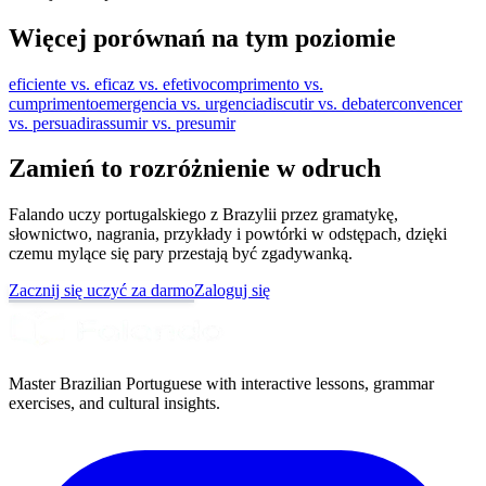
Więcej porównań na tym poziomie
eficiente vs. eficaz vs. efetivo
comprimento vs.
cumprimento
emergencia vs. urgencia
discutir vs. debater
convencer
vs. persuadir
assumir vs. presumir
Zamień to rozróżnienie w odruch
Falando uczy portugalskiego z Brazylii przez gramatykę,
słownictwo, nagrania, przykłady i powtórki w odstępach, dzięki
czemu mylące się pary przestają być zgadywanką.
Zacznij się uczyć za darmo
Zaloguj się
Master Brazilian Portuguese with interactive lessons, grammar
exercises, and cultural insights.