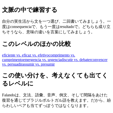
文脈の中で練習する
自分の実生活から文を一つ選び、二回書いてみましょう。一
度はconsequenciaで、もう一度はresultadoで。どちらも成り立
ちそうなら、意味の違いを言葉にしてみましょう。
このレベルのほかの比較
eficiente vs. eficaz vs. efetivo
comprimento vs.
cumprimento
emergencia vs. urgencia
discutir vs. debater
convencer
vs. persuadir
assumir vs. presumir
この使い分けを、考えなくても出てく
るレベルに
Falandoは、文法、語彙、音声、例文、そして間隔をあけた
復習を通じてブラジルポルトガル語を教えます。だから、紛
らわしいペアも当てずっぽうではなくなります。