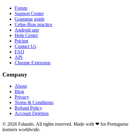
Forum
Support Center
Grammar guide
Celpe-Bras practice
Android app
Help Center
Pricing
Contact Us
FAQ
API
Chrome Extension
Company
About
Blog
Privacy
Terms & Conditions
Refund Policy
Account Deletion
© 2026 Falando. All rights reserved. Made with ❤ for Portuguese
learners worldwide.