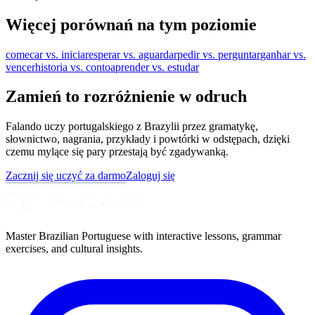
Więcej porównań na tym poziomie
comecar vs. iniciar
esperar vs. aguardar
pedir vs. perguntar
ganhar vs.
vencer
historia vs. conto
aprender vs. estudar
Zamień to rozróżnienie w odruch
Falando uczy portugalskiego z Brazylii przez gramatykę,
słownictwo, nagrania, przykłady i powtórki w odstępach, dzięki
czemu mylące się pary przestają być zgadywanką.
Zacznij się uczyć za darmo
Zaloguj się
Master Brazilian Portuguese with interactive lessons, grammar
exercises, and cultural insights.