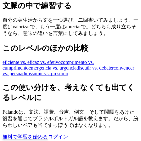
文脈の中で練習する
自分の実生活から文を一つ選び、二回書いてみましょう。一
度はvalorizarで、もう一度はapreciarで。どちらも成り立ちそ
うなら、意味の違いを言葉にしてみましょう。
このレベルのほかの比較
eficiente vs. eficaz vs. efetivo
comprimento vs.
cumprimento
emergencia vs. urgencia
discutir vs. debater
convencer
vs. persuadir
assumir vs. presumir
この使い分けを、考えなくても出てく
るレベルに
Falandoは、文法、語彙、音声、例文、そして間隔をあけた
復習を通じてブラジルポルトガル語を教えます。だから、紛
らわしいペアも当てずっぽうではなくなります。
無料で学習を始める
ログイン