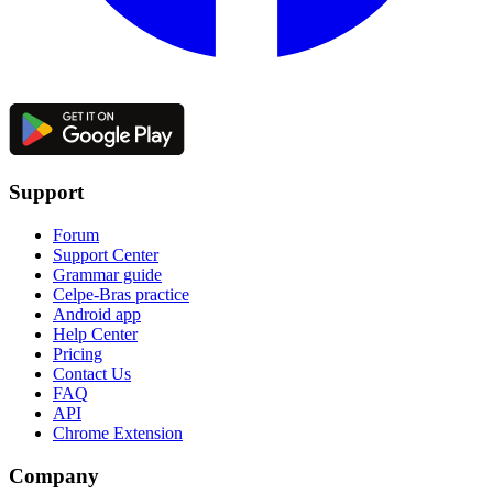
Support
Forum
Support Center
Grammar guide
Celpe-Bras practice
Android app
Help Center
Pricing
Contact Us
FAQ
API
Chrome Extension
Company