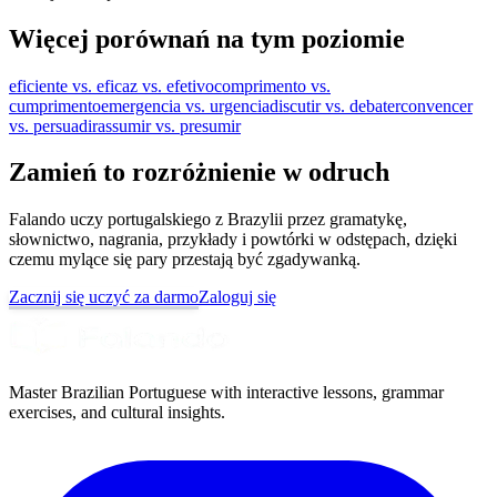
Więcej porównań na tym poziomie
eficiente vs. eficaz vs. efetivo
comprimento vs.
cumprimento
emergencia vs. urgencia
discutir vs. debater
convencer
vs. persuadir
assumir vs. presumir
Zamień to rozróżnienie w odruch
Falando uczy portugalskiego z Brazylii przez gramatykę,
słownictwo, nagrania, przykłady i powtórki w odstępach, dzięki
czemu mylące się pary przestają być zgadywanką.
Zacznij się uczyć za darmo
Zaloguj się
Master Brazilian Portuguese with interactive lessons, grammar
exercises, and cultural insights.