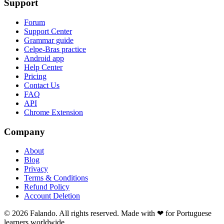
Support
Forum
Support Center
Grammar guide
Celpe-Bras practice
Android app
Help Center
Pricing
Contact Us
FAQ
API
Chrome Extension
Company
About
Blog
Privacy
Terms & Conditions
Refund Policy
Account Deletion
© 2026 Falando. All rights reserved. Made with ❤ for Portuguese
learners worldwide.