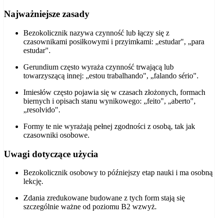
Najważniejsze zasady
Bezokolicznik nazywa czynność lub łączy się z
czasownikami posiłkowymi i przyimkami: „estudar", „para
estudar".
Gerundium często wyraża czynność trwającą lub
towarzyszącą innej: „estou trabalhando", „falando sério".
Imiesłów często pojawia się w czasach złożonych, formach
biernych i opisach stanu wynikowego: „feito", „aberto",
„resolvido".
Formy te nie wyrażają pełnej zgodności z osobą, tak jak
czasowniki osobowe.
Uwagi dotyczące użycia
Bezokolicznik osobowy to późniejszy etap nauki i ma osobną
lekcję.
Zdania zredukowane budowane z tych form stają się
szczególnie ważne od poziomu B2 wzwyż.