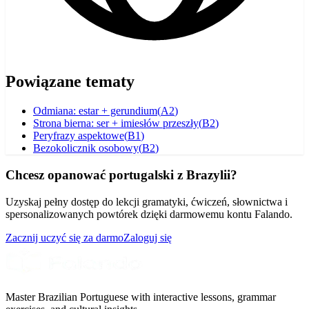
Powiązane tematy
Odmiana: estar + gerundium
(
A2
)
Strona bierna: ser + imiesłów przeszły
(
B2
)
Peryfrazy aspektowe
(
B1
)
Bezokolicznik osobowy
(
B2
)
Chcesz opanować portugalski z Brazylii?
Uzyskaj pełny dostęp do lekcji gramatyki, ćwiczeń, słownictwa i
spersonalizowanych powtórek dzięki darmowemu kontu Falando.
Zacznij uczyć się za darmo
Zaloguj się
Master Brazilian Portuguese with interactive lessons, grammar