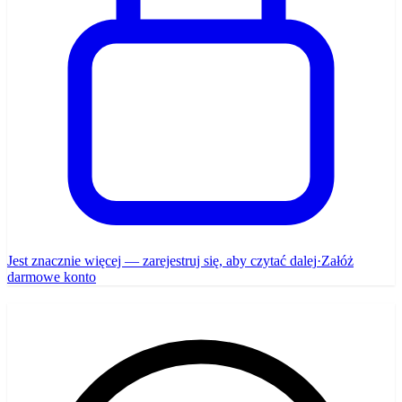
Jest znacznie więcej — zarejestruj się, aby czytać dalej
·
Załóż
darmowe konto