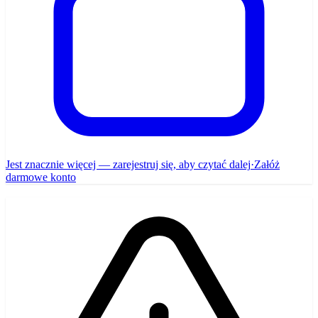
Jest znacznie więcej — zarejestruj się, aby czytać dalej
·
Załóż
darmowe konto