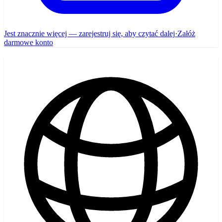
Jest znacznie więcej — zarejestruj się, aby czytać dalej
·
Załóż
darmowe konto