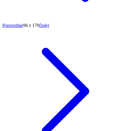
Poprzednie
96 z 170
Dalej