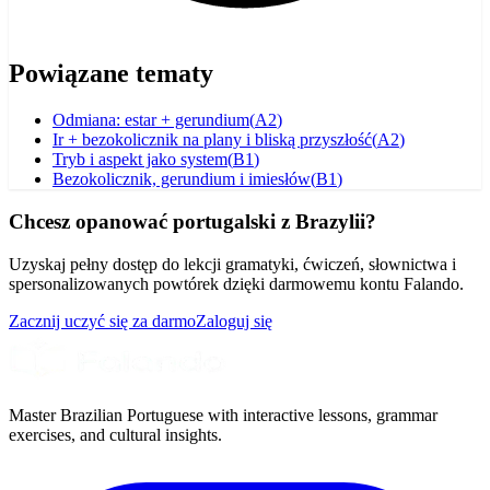
Powiązane tematy
Odmiana: estar + gerundium
(
A2
)
Ir + bezokolicznik na plany i bliską przyszłość
(
A2
)
Tryb i aspekt jako system
(
B1
)
Bezokolicznik, gerundium i imiesłów
(
B1
)
Chcesz opanować portugalski z Brazylii?
Uzyskaj pełny dostęp do lekcji gramatyki, ćwiczeń, słownictwa i
spersonalizowanych powtórek dzięki darmowemu kontu Falando.
Zacznij uczyć się za darmo
Zaloguj się
Master Brazilian Portuguese with interactive lessons, grammar
exercises, and cultural insights.