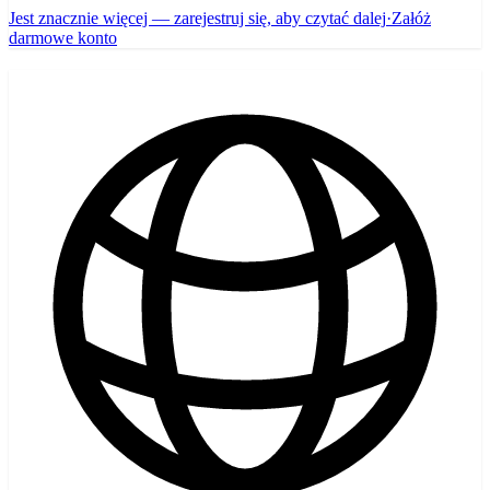
Jest znacznie więcej — zarejestruj się, aby czytać dalej
·
Załóż
darmowe konto