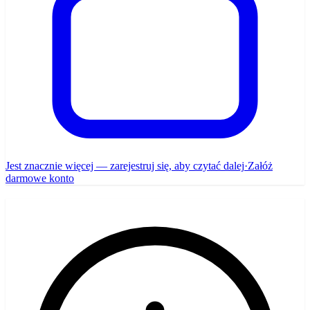
Jest znacznie więcej — zarejestruj się, aby czytać dalej
·
Załóż
darmowe konto