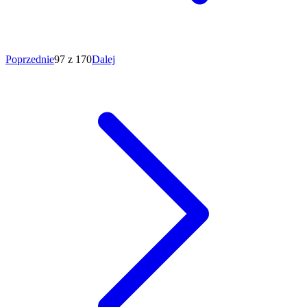
Poprzednie
97 z 170
Dalej