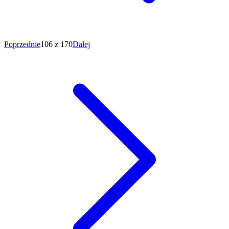
Poprzednie
106 z 170
Dalej