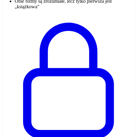
Obie formy są zrozumiałe, lecz tylko pierwsza jest
„książkowa"