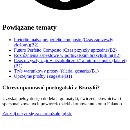
Powiązane tematy
Pretérito mais-que-perfeito composto (Czas zaprzeszły
złożony)
(
B2
)
Futuro Perfeito Composto (Czas przyszły uprzedni)
(
B2
)
Rozróżnienia aspektowe w portugalskim brazylijskim
(
B2
)
Czas przyszły z „ir + bezokolicznik" a futuro simples (falarei)
(
B1
)
Tryb warunkowy prosty (falaria, gostaria)
(
B1
)
Uprzejme prośby i sugestie
(
B1
)
Chcesz opanować portugalski z Brazylii?
Uzyskaj pełny dostęp do lekcji gramatyki, ćwiczeń, słownictwa i
spersonalizowanych powtórek dzięki darmowemu kontu Falando.
Zacznij uczyć się za darmo
Zaloguj się