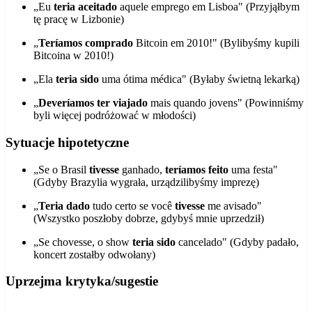
„Eu
teria aceitado
aquele emprego em Lisboa" (Przyjąłbym
tę pracę w Lizbonie)
„
Teríamos comprado
Bitcoin em 2010!" (Bylibyśmy kupili
Bitcoina w 2010!)
„Ela
teria sido
uma ótima médica" (Byłaby świetną lekarką)
„
Deveríamos ter viajado
mais quando jovens" (Powinniśmy
byli więcej podróżować w młodości)
Sytuacje hipotetyczne
„Se o Brasil
tivesse
ganhado,
teríamos feito
uma festa"
(Gdyby Brazylia wygrała, urządzilibyśmy imprezę)
„
Teria dado
tudo certo se você
tivesse
me avisado"
(Wszystko poszłoby dobrze, gdybyś mnie uprzedził)
„Se chovesse, o show
teria sido
cancelado" (Gdyby padało,
koncert zostałby odwołany)
Uprzejma krytyka/sugestie