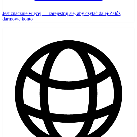
Jest znacznie więcej — zarejestruj się, aby czytać dalej
·
Załóż
darmowe konto