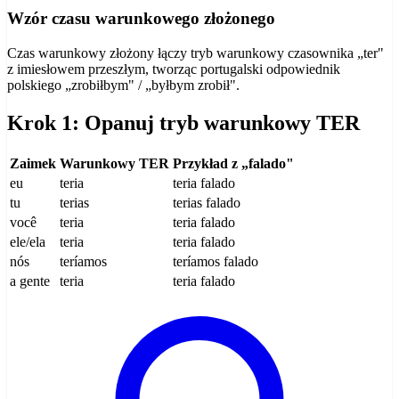
Wzór czasu warunkowego złożonego
Czas warunkowy złożony łączy tryb warunkowy czasownika „ter"
z imiesłowem przeszłym, tworząc portugalski odpowiednik
polskiego „zrobiłbym" / „byłbym zrobił".
Krok 1: Opanuj tryb warunkowy TER
Zaimek
Warunkowy TER
Przykład z „falado"
eu
teria
teria falado
tu
terias
terias falado
você
teria
teria falado
ele/ela
teria
teria falado
nós
teríamos
teríamos falado
a gente
teria
teria falado