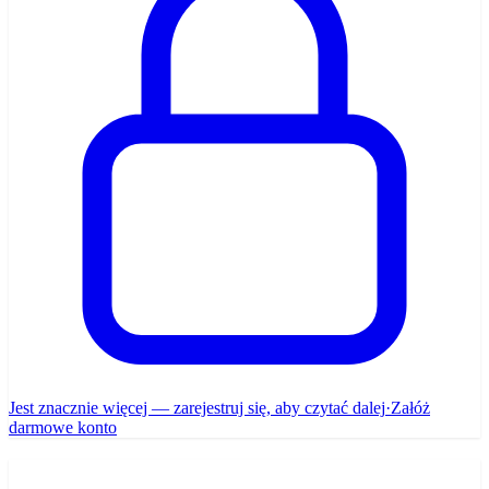
Jest znacznie więcej — zarejestruj się, aby czytać dalej
·
Załóż
darmowe konto