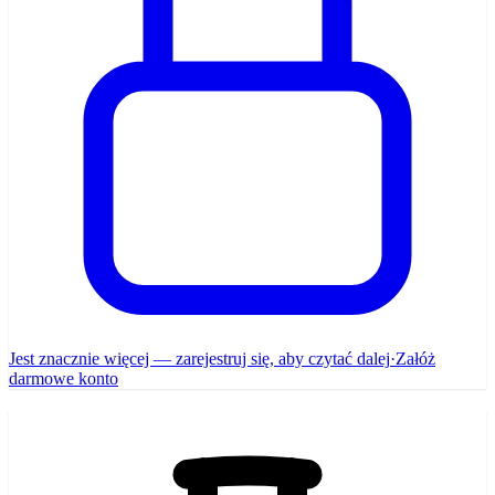
Jest znacznie więcej — zarejestruj się, aby czytać dalej
·
Załóż
darmowe konto