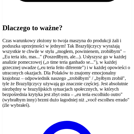
Dlaczego to ważne?
Czas warunkowy złożony to twoja maszyna do produkcji żali i
poduszka uprzejmości w jednym! Tak Brazylijczycy wyrażają
wszystkie te chwile w stylu „mogłem, powinienem, zrobiłbym" –
„Eu teria ido, mas..." (Poszedłbym, ale...). Usłyszysz go w każdej
analizie pomeczowej („o time teria ganhado se..."), w każdej
grzecznej uwadze („eu teria feito diferente") i w każdej opowieści o
utraconych okazjach. Dla Polaków to znajomy emocjonalny
krajobraz – odpowiednik naszego „zrobiłbym" / „byłbym zrobił",
tyle że Brazylijczycy używają go znacznie częściej. Jest absolutnie
niezbędny w brazylijskich sytuacjach społecznych, w których
bezpośrednia krytyka jest zbyt ostra – „eu teria escolhido outro"
(wybrałbym inny) brzmi dużo łagodniej niż „você escolheu errado"
(źle wybrałeś).