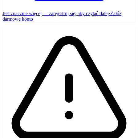
Jest znacznie więcej — zarejestruj się, aby czytać dalej
·
Załóż
darmowe konto