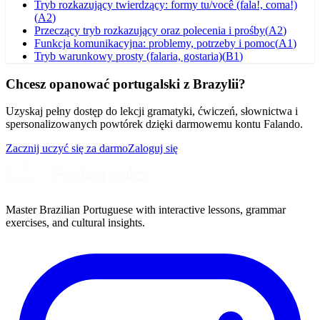
Tryb rozkazujący twierdzący: formy tu/você (fala!, coma!)
(
A2
)
Przeczący tryb rozkazujący oraz polecenia i prośby
(
A2
)
Funkcja komunikacyjna: problemy, potrzeby i pomoc
(
A1
)
Tryb warunkowy prosty (falaria, gostaria)
(
B1
)
Chcesz opanować portugalski z Brazylii?
Uzyskaj pełny dostęp do lekcji gramatyki, ćwiczeń, słownictwa i
spersonalizowanych powtórek dzięki darmowemu kontu Falando.
Zacznij uczyć się za darmo
Zaloguj się
Master Brazilian Portuguese with interactive lessons, grammar
exercises, and cultural insights.