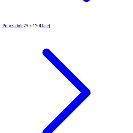
Poprzednie
75 z 170
Dalej