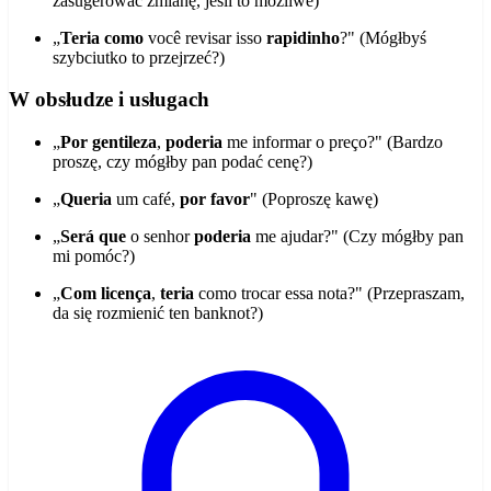
zasugerować zmianę, jeśli to możliwe)
„
Teria como
você revisar isso
rapidinho
?" (Mógłbyś
szybciutko to przejrzeć?)
W obsłudze i usługach
„
Por gentileza
,
poderia
me informar o preço?" (Bardzo
proszę, czy mógłby pan podać cenę?)
„
Queria
um café,
por favor
" (Poproszę kawę)
„
Será que
o senhor
poderia
me ajudar?" (Czy mógłby pan
mi pomóc?)
„
Com licença
,
teria
como trocar essa nota?" (Przepraszam,
da się rozmienić ten banknot?)