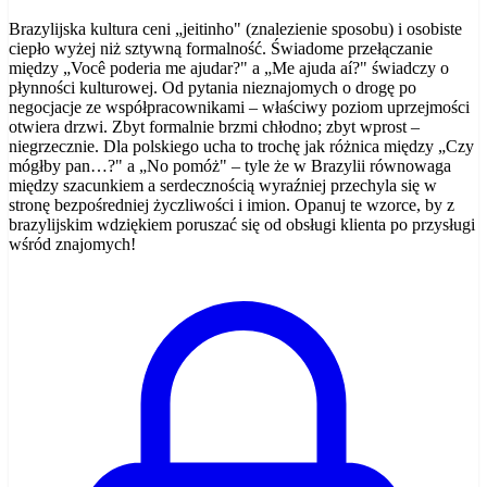
Brazylijska kultura ceni „jeitinho" (znalezienie sposobu) i osobiste
ciepło wyżej niż sztywną formalność. Świadome przełączanie
między „Você poderia me ajudar?" a „Me ajuda aí?" świadczy o
płynności kulturowej. Od pytania nieznajomych o drogę po
negocjacje ze współpracownikami – właściwy poziom uprzejmości
otwiera drzwi. Zbyt formalnie brzmi chłodno; zbyt wprost –
niegrzecznie. Dla polskiego ucha to trochę jak różnica między „Czy
mógłby pan…?" a „No pomóż" – tyle że w Brazylii równowaga
między szacunkiem a serdecznością wyraźniej przechyla się w
stronę bezpośredniej życzliwości i imion. Opanuj te wzorce, by z
brazylijskim wdziękiem poruszać się od obsługi klienta po przysługi
wśród znajomych!