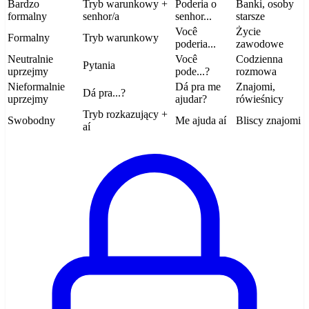
Bardzo
Tryb warunkowy +
Poderia o
Banki, osoby
formalny
senhor/a
senhor...
starsze
Você
Życie
Formalny
Tryb warunkowy
poderia...
zawodowe
Neutralnie
Você
Codzienna
Pytania
uprzejmy
pode...?
rozmowa
Nieformalnie
Dá pra me
Znajomi,
Dá pra...?
uprzejmy
ajudar?
rówieśnicy
Tryb rozkazujący +
Swobodny
Me ajuda aí
Bliscy znajomi
aí