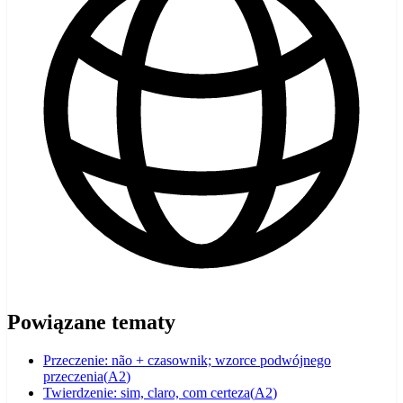
Powiązane tematy
Przeczenie: não + czasownik; wzorce podwójnego
przeczenia
(
A2
)
Twierdzenie: sim, claro, com certeza
(
A2
)