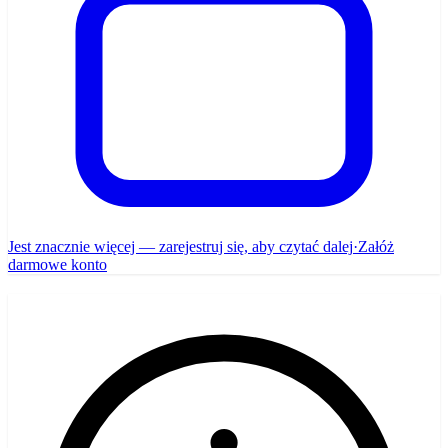
Jest znacznie więcej — zarejestruj się, aby czytać dalej
·
Załóż
darmowe konto