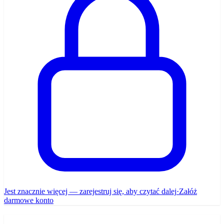
Jest znacznie więcej — zarejestruj się, aby czytać dalej
·
Załóż
darmowe konto