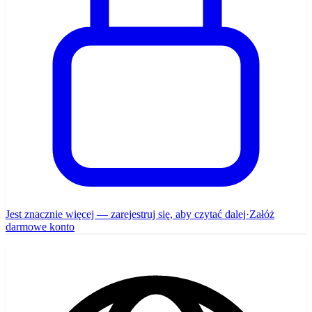
Jest znacznie więcej — zarejestruj się, aby czytać dalej
·
Załóż
darmowe konto