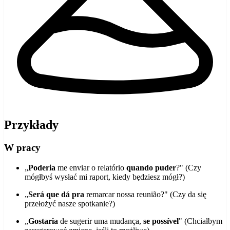
Przykłady
W pracy
„
Poderia
me enviar o relatório
quando puder
?" (Czy
mógłbyś wysłać mi raport, kiedy będziesz mógł?)
„
Será que
dá pra
remarcar nossa reunião?" (Czy da się
przełożyć nasze spotkanie?)
„
Gostaria
de sugerir uma mudança,
se possível
" (Chciałbym