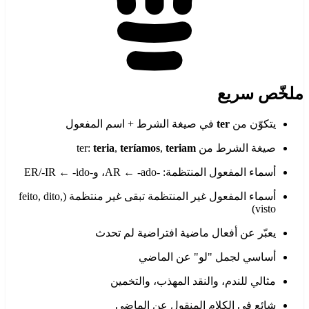
ملخّص سريع
يتكوّن من
ter
في صيغة الشرط + اسم المفعول
صيغة الشرط من ter:
teriam
,
teríamos
,
teria
أسماء المفعول المنتظمة: -AR ← -ado، و-ER/-IR ← -ido
أسماء المفعول غير المنتظمة تبقى غير منتظمة (feito, dito,
visto)
يعبّر عن أفعال ماضية افتراضية لم تحدث
أساسي لجمل "لو" عن الماضي
مثالي للندم، والنقد المهذب، والتخمين
شائع في الكلام المنقول عن الماضي