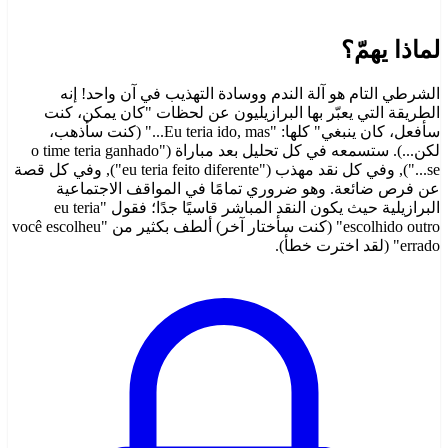
لماذا يهمّ؟
الشرطي التام هو آلة الندم ووسادة التهذيب في آن واحد! إنه
الطريقة التي يعبّر بها البرازيليون عن لحظات "كان يمكن، كنت
سأفعل، كان ينبغي" كلها: "Eu teria ido, mas..." (كنت سأذهب،
لكن...). ستسمعه في كل تحليل بعد مباراة ("o time teria ganhado
se..."), وفي كل نقد مهذب ("eu teria feito diferente"), وفي كل قصة
عن فرص ضائعة. وهو ضروري تمامًا في المواقف الاجتماعية
البرازيلية حيث يكون النقد المباشر قاسيًا جدًا؛ فقول "eu teria
escolhido outro" (كنت سأختار آخر) ألطف بكثير من "você escolheu
errado" (لقد اخترت خطأ).