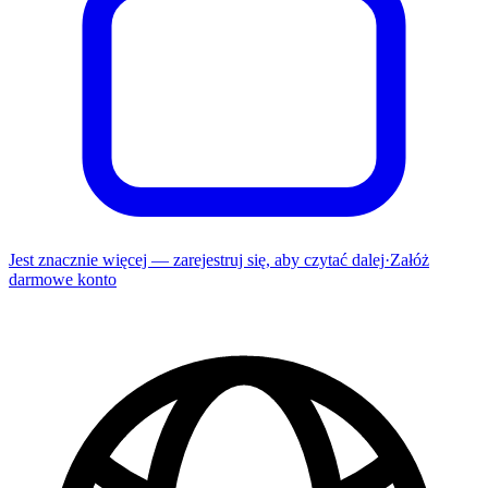
Jest znacznie więcej — zarejestruj się, aby czytać dalej
·
Załóż
darmowe konto