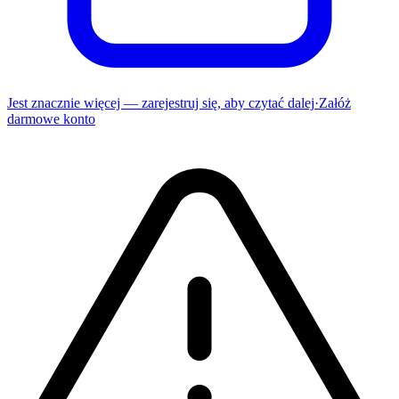
Jest znacznie więcej — zarejestruj się, aby czytać dalej
·
Załóż
darmowe konto