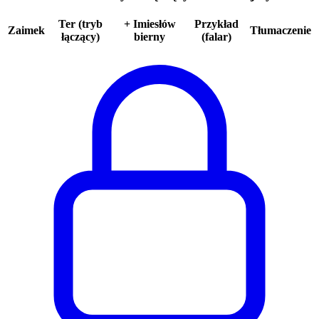
Ter (tryb
+ Imiesłów
Przykład
Zaimek
Tłumaczenie
łączący)
bierny
(falar)