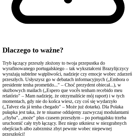
Dlaczego to ważne?
Tryb łączący przeszły złożony to twoja przepustka do
wyrafinowanego portugalskiego – tak wykształceni Brazylijczycy
wyrażają subtelne wątpliwości, nadzieje czy emocje wobec zdarzeń
przeszłych. Usłyszysz go w debatach informacyjnych („Embora o
presidente tenha prometido..." – Choć prezydent obiecał...), w
służbowych mailach („Espero que vocês tenham recebido meu
relatório" – Mam nadzieję, że otrzymaliście mój raport) i w tych
momentach, gdy nie do końca wiesz, czy coś się wydarzyło
(„Talvez ela já tenha chegado" – Może już dotarła). Dla Polaka
pułapka jest taka, że te niuanse oddajemy zazwyczaj modulantami
„chyba", „może" plus czasem przeszłym – po portugalsku trzeba
uruchomić cały tryb łączący. Bez niego utkniesz w niezgrabnych
obejściach albo zabrzmisz zbyt pewnie wobec niepewnej
przeszłości!