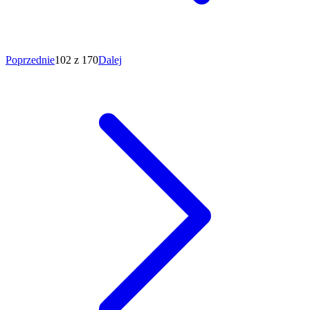
Poprzednie
102 z 170
Dalej