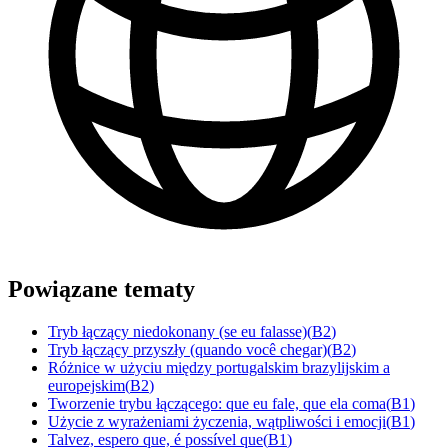
Powiązane tematy
Tryb łączący niedokonany (se eu falasse)
(
B2
)
Tryb łączący przyszły (quando você chegar)
(
B2
)
Różnice w użyciu między portugalskim brazylijskim a
europejskim
(
B2
)
Tworzenie trybu łączącego: que eu fale, que ela coma
(
B1
)
Użycie z wyrażeniami życzenia, wątpliwości i emocji
(
B1
)
Talvez, espero que, é possível que
(
B1
)