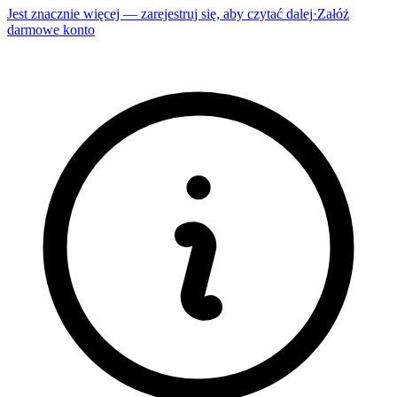
Jest znacznie więcej — zarejestruj się, aby czytać dalej
·
Załóż
darmowe konto