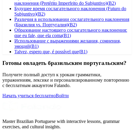
наклонения (Pretérito Imperfeito do Subjuntivo)
(
B2
)
Будущее время сослагательного наклонения (Futuro do
Subjuntivo)
(
B2
)
Различия в использовании сослагательного наклонения
(Бразилия vs. Португалия)
(
B2
)
Образование настоящего сослагательного наклонения:
que eu fale, que ela coma
(
B1
)
Использование с выражениями желания, сомнения,
эмоций
(
B1
)
Talvez, espero que, é possível que
(
B1
)
Готовы овладеть бразильским португальским?
Получите полный доступ к урокам грамматики,
упражнениям, лексике и персонализированному повторению
с бесплатным аккаунтом Falando.
Начать учиться бесплатно
Войти
Master Brazilian Portuguese with interactive lessons, grammar
exercises, and cultural insights.