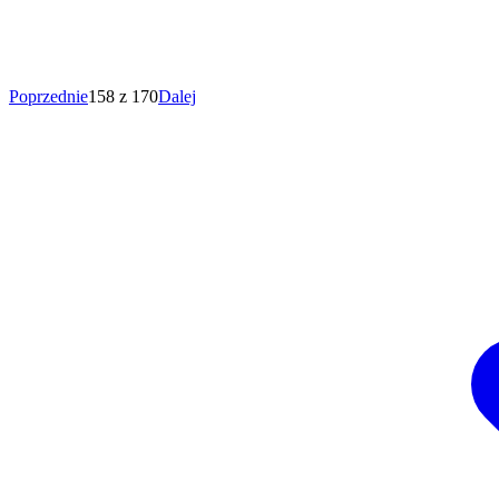
Poprzednie
158 z 170
Dalej