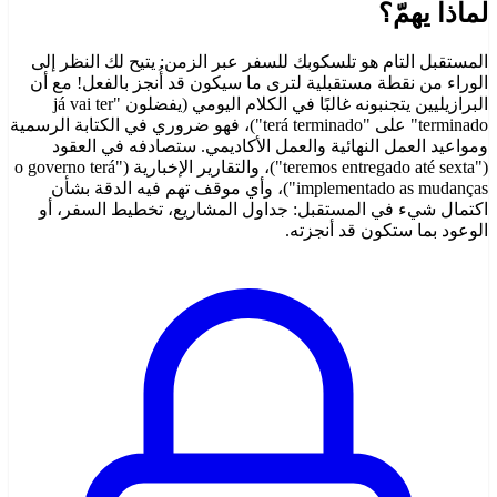
لماذا يهمّ؟
المستقبل التام هو تلسكوبك للسفر عبر الزمن: يتيح لك النظر إلى
الوراء من نقطة مستقبلية لترى ما سيكون قد أُنجز بالفعل! مع أن
البرازيليين يتجنبونه غالبًا في الكلام اليومي (يفضلون "já vai ter
terminado" على "terá terminado")، فهو ضروري في الكتابة الرسمية
ومواعيد العمل النهائية والعمل الأكاديمي. ستصادفه في العقود
("teremos entregado até sexta")، والتقارير الإخبارية ("o governo terá
implementado as mudanças")، وأي موقف تهم فيه الدقة بشأن
اكتمال شيء في المستقبل: جداول المشاريع، تخطيط السفر، أو
الوعود بما ستكون قد أنجزته.