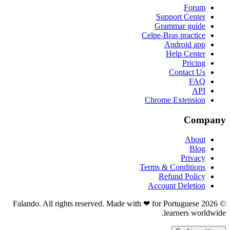
Forum
Support Center
Grammar guide
Celpe-Bras practice
Android app
Help Center
Pricing
Contact Us
FAQ
API
Chrome Extension
Company
About
Blog
Privacy
Terms & Conditions
Refund Policy
Account Deletion
© 2026 Falando. All rights reserved. Made with ❤ for Portuguese
learners worldwide.