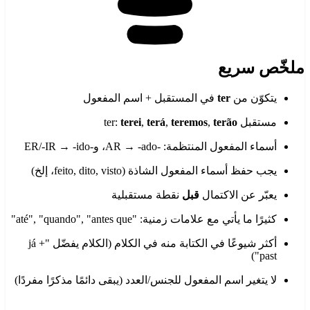
ملخّص سريع
يتكوّن من
ter
في المستقبل + اسم المفعول
مستقبل ter:
terão
,
teremos
,
terá
,
terei
أسماء المفعول المنتظمة: -AR → -ado، و-ER/-IR → -ido
يجب حفظ أسماء المفعول الشاذة (feito, dito, visto، إلخ)
يعبّر عن الاكتمال
قبل
نقطة مستقبلية
كثيرًا ما يأتي مع علامات زمنية: "até", "quando", "antes que"
أكثر شيوعًا في الكتابة منه في الكلام (الكلام يفضّل "já +
past")
لا يتغير اسم المفعول للجنس/العدد (يبقى دائمًا مذكرًا مفردًا)