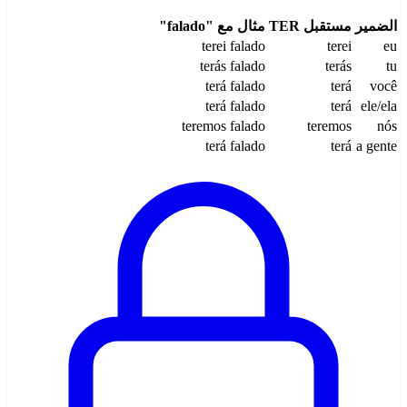
الضمير
مستقبل TER
مثال مع "falado"
terei falado
terei
eu
terás falado
terás
tu
terá falado
terá
você
terá falado
terá
ele/ela
teremos falado
teremos
nós
terá falado
terá
a gente