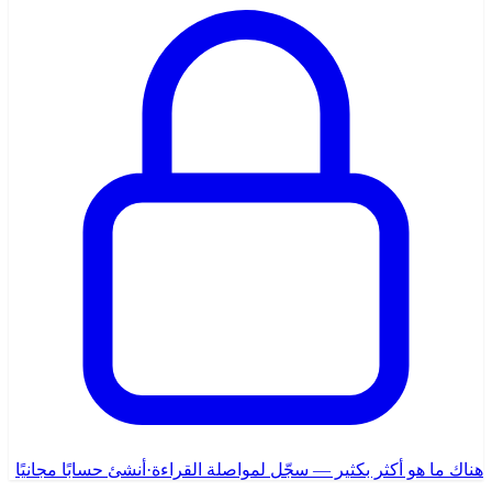
هناك ما هو أكثر بكثير — سجّل لمواصلة القراءة
·
أنشئ حسابًا مجانيًا