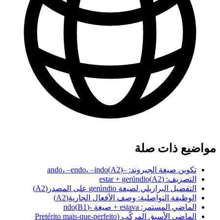
مواضيع ذات صلة
تكوين صيغة الجيروند: –ando، –endo، –indo
)
A2
(
التصريف: estar + gerúndio
)
A2
(
التفضيل البرازيلي لصيغة gerúndio على المصدر
(
A2
)
الوظيفة التواصلية: وصف الأفعال الجارية
(
A2
)
الماضي المستمر: estava + صيغة -ndo
)
B1
(
الماضي الأسبق المركّب (Pretérito mais-que-perfeito