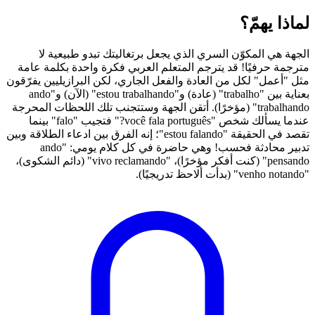
لماذا يهمّ؟
الجهة هي المكوّن السري الذي يجعل برتغاليتك تبدو طبيعية لا
مترجمة حرفيًا! قد يترجم المتعلم العربي فكرة واحدة بكلمة عامة
مثل "أعمل" لكل من العادة والفعل الجاري، لكن البرازيليين يفرّقون
بعناية بين "trabalho" (عادة) و"estou trabalhando" (الآن) و"ando
trabalhando" (مؤخرًا). أتقن الجهة وستتجنب تلك اللحظات المحرجة
عندما يسألك شخص "você fala português?" فتجيب "falo" بينما
تقصد في الحقيقة "estou falando"؛ إنه الفرق بين ادعاء الطلاقة وبين
تدبير محادثة فحسب! وهي حاضرة في كل كلام يومي: "ando
pensando" (كنت أفكر مؤخرًا)، "vivo reclamando" (دائم الشكوى)،
"venho notando" (بدأت ألاحظ تدريجيًا).