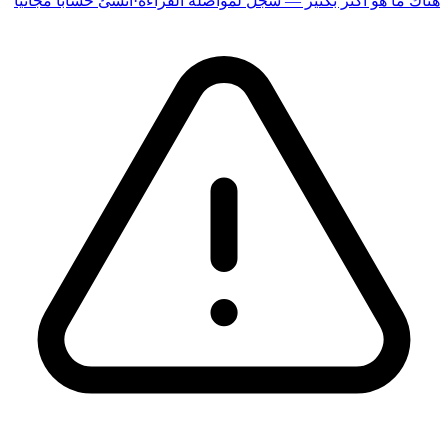
هناك ما هو أكثر بكثير — سجّل لمواصلة القراءة
·
أنشئ حسابًا مجانيًا