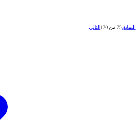
السابق
75 من 170
التالي