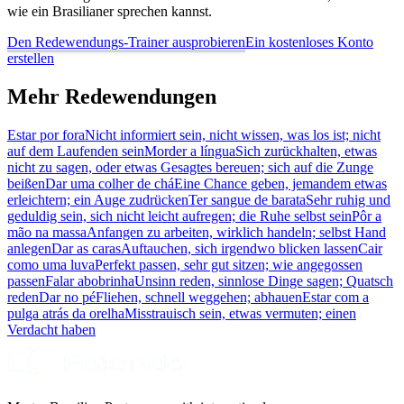
wie ein Brasilianer sprechen kannst.
Den Redewendungs-Trainer ausprobieren
Ein kostenloses Konto
erstellen
Mehr Redewendungen
Estar por fora
Nicht informiert sein, nicht wissen, was los ist; nicht
auf dem Laufenden sein
Morder a língua
Sich zurückhalten, etwas
nicht zu sagen, oder etwas Gesagtes bereuen; sich auf die Zunge
beißen
Dar uma colher de chá
Eine Chance geben, jemandem etwas
erleichtern; ein Auge zudrücken
Ter sangue de barata
Sehr ruhig und
geduldig sein, sich nicht leicht aufregen; die Ruhe selbst sein
Pôr a
mão na massa
Anfangen zu arbeiten, wirklich handeln; selbst Hand
anlegen
Dar as caras
Auftauchen, sich irgendwo blicken lassen
Cair
como uma luva
Perfekt passen, sehr gut sitzen; wie angegossen
passen
Falar abobrinha
Unsinn reden, sinnlose Dinge sagen; Quatsch
reden
Dar no pé
Fliehen, schnell weggehen; abhauen
Estar com a
pulga atrás da orelha
Misstrauisch sein, etwas vermuten; einen
Verdacht haben