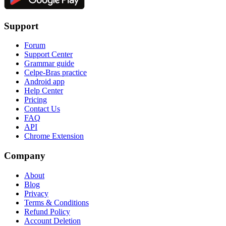
Support
Forum
Support Center
Grammar guide
Celpe-Bras practice
Android app
Help Center
Pricing
Contact Us
FAQ
API
Chrome Extension
Company
About
Blog
Privacy
Terms & Conditions
Refund Policy
Account Deletion