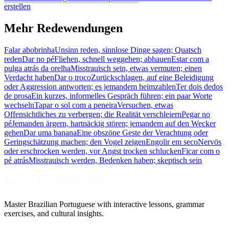
erstellen
Mehr Redewendungen
Falar abobrinha
Unsinn reden, sinnlose Dinge sagen; Quatsch
reden
Dar no pé
Fliehen, schnell weggehen; abhauen
Estar com a
pulga atrás da orelha
Misstrauisch sein, etwas vermuten; einen
Verdacht haben
Dar o troco
Zurückschlagen, auf eine Beleidigung
oder Aggression antworten; es jemandem heimzahlen
Ter dois dedos
de prosa
Ein kurzes, informelles Gespräch führen; ein paar Worte
wechseln
Tapar o sol com a peneira
Versuchen, etwas
Offensichtliches zu verbergen; die Realität verschleiern
Pegar no
pé
Jemanden ärgern, hartnäckig stören; jemandem auf den Wecker
gehen
Dar uma banana
Eine obszöne Geste der Verachtung oder
Geringschätzung machen; den Vogel zeigen
Engolir em seco
Nervös
oder erschrocken werden, vor Angst trocken schlucken
Ficar com o
pé atrás
Misstrauisch werden, Bedenken haben; skeptisch sein
Master Brazilian Portuguese with interactive lessons, grammar
exercises, and cultural insights.