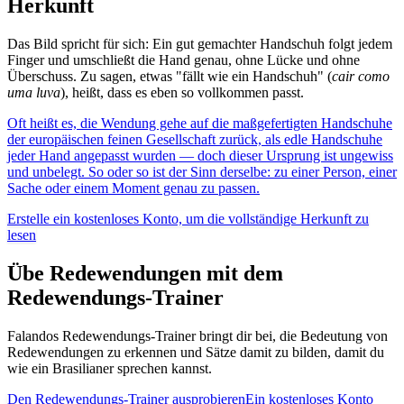
Herkunft
Das Bild spricht für sich: Ein gut gemachter Handschuh folgt jedem
Finger und umschließt die Hand genau, ohne Lücke und ohne
Überschuss. Zu sagen, etwas "fällt wie ein Handschuh" (
cair como
uma luva
), heißt, dass es eben so vollkommen passt.
Oft heißt es, die Wendung gehe auf die maßgefertigten Handschuhe
der europäischen feinen Gesellschaft zurück, als edle Handschuhe
jeder Hand angepasst wurden — doch dieser Ursprung ist ungewiss
und unbelegt. So oder so ist der Sinn derselbe: zu einer Person, einer
Sache oder einem Moment genau zu passen.
Erstelle ein kostenloses Konto, um die vollständige Herkunft zu
lesen
Übe Redewendungen mit dem
Redewendungs-Trainer
Falandos Redewendungs-Trainer bringt dir bei, die Bedeutung von
Redewendungen zu erkennen und Sätze damit zu bilden, damit du
wie ein Brasilianer sprechen kannst.
Den Redewendungs-Trainer ausprobieren
Ein kostenloses Konto