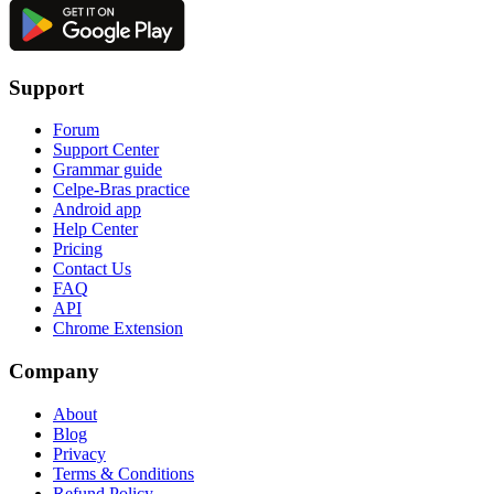
Support
Forum
Support Center
Grammar guide
Celpe-Bras practice
Android app
Help Center
Pricing
Contact Us
FAQ
API
Chrome Extension
Company
About
Blog
Privacy
Terms & Conditions
Refund Policy