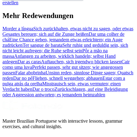
erstellen
Mehr Redewendungen
Morder a língua
Sich zurückhalten, etwas nicht zu sagen, oder etwas
Gesagtes bereuen; sich auf die Zunge beißen
Dar uma colher de
chá
Eine Chance geben, jemandem etwas erleichtern; ein Auge
zudrücken
Ter sangue de barata
Sehr ruhig und geduldig sein, sich
nicht leicht aufregen; die Ruhe selbst sein
Pôr a mão na
massa
Anfangen zu arbeiten, wirklich handeln; selbst Hand
anlegen
Dar as caras
Auftauchen, sich irgendwo blicken lassen
Cair
como uma luva
Perfekt passen, sehr gut sitzen; wie angegossen
passen
Falar abobrinha
Unsinn reden, sinnlose Dinge sagen; Quatsch
reden
Dar no pé
Fliehen, schnell weggehen; abhauen
Estar com a
pulga atrás da orelha
Misstrauisch sein, etwas vermuten; einen
Verdacht haben
Dar o troco
Zurückschlagen, auf eine Beleidigung
oder Aggression antworten; es jemandem heimzahlen
Master Brazilian Portuguese with interactive lessons, grammar
exercises, and cultural insights.