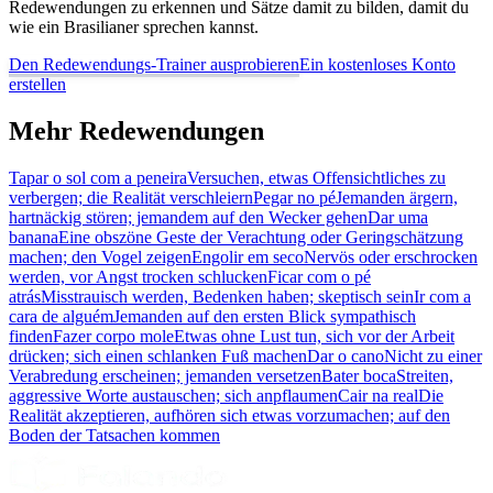
Redewendungen zu erkennen und Sätze damit zu bilden, damit du
wie ein Brasilianer sprechen kannst.
Den Redewendungs-Trainer ausprobieren
Ein kostenloses Konto
erstellen
Mehr Redewendungen
Tapar o sol com a peneira
Versuchen, etwas Offensichtliches zu
verbergen; die Realität verschleiern
Pegar no pé
Jemanden ärgern,
hartnäckig stören; jemandem auf den Wecker gehen
Dar uma
banana
Eine obszöne Geste der Verachtung oder Geringschätzung
machen; den Vogel zeigen
Engolir em seco
Nervös oder erschrocken
werden, vor Angst trocken schlucken
Ficar com o pé
atrás
Misstrauisch werden, Bedenken haben; skeptisch sein
Ir com a
cara de alguém
Jemanden auf den ersten Blick sympathisch
finden
Fazer corpo mole
Etwas ohne Lust tun, sich vor der Arbeit
drücken; sich einen schlanken Fuß machen
Dar o cano
Nicht zu einer
Verabredung erscheinen; jemanden versetzen
Bater boca
Streiten,
aggressive Worte austauschen; sich anpflaumen
Cair na real
Die
Realität akzeptieren, aufhören sich etwas vorzumachen; auf den
Boden der Tatsachen kommen