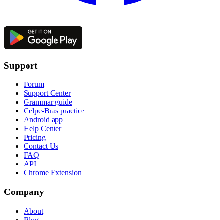
Support
Forum
Support Center
Grammar guide
Celpe-Bras practice
Android app
Help Center
Pricing
Contact Us
FAQ
API
Chrome Extension
Company
About
Blog